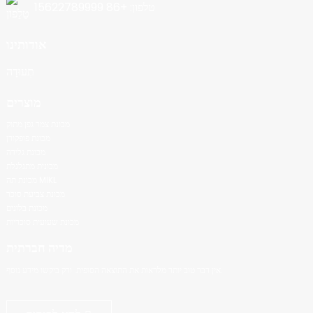
טלפון: +86 15622789999
אודותינו
תְעוּדָה
מוצרים
מכונת צמר גפן מתוק
מכונת פופקורן
מכונת גלידה
מכונית מתגלגלת
מכונת תה MIKL
מכונת צביעת סוכר
מכונת בלונים
מכונת שעועית סוכריות
מדיה חברתית
אין דבר טוב יותר מלראות את התוצאה הסופית. ורק ביקשו מידע נוסף.