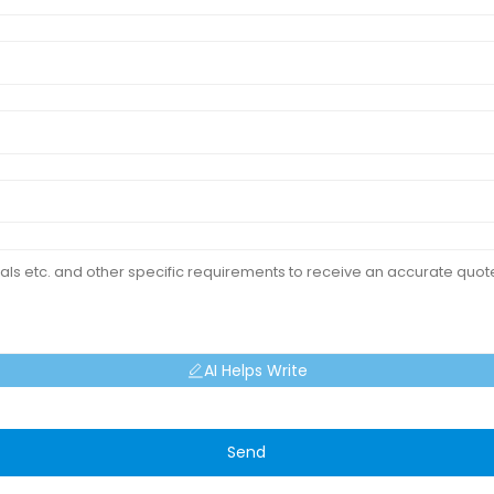
AI Helps Write
Send