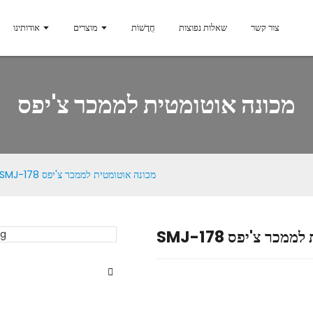
צור קשר
שאלות נפוצות
חֲדָשׁוֹת
מוצרים
אודותינו
מכונה אוטומטית לממכר צ'יפס
SMJ-178 מכונה אוטומטית לממכר צ'יפס
מטית לממכר צ'יפס