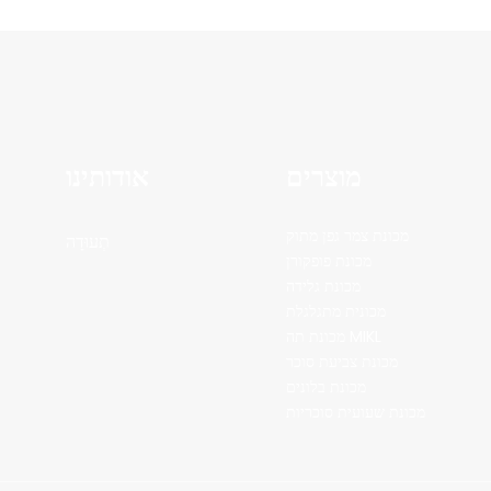
מוצרים
אודותינו
מכונת צמר גפן מתוק
תְעוּדָה
מכונת פופקורן
מכונת גלידה
מכונית מתגלגלת
מכונת תה MIKL
מכונת צביעת סוכר
מכונת בלונים
מכונת שעועית סוכריות