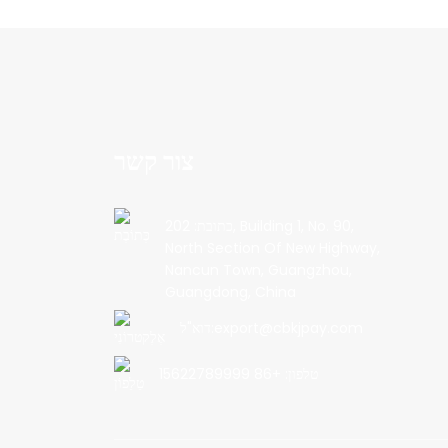
צור קשר
כתובת: 202, Building 1, No. 90,
North Section Of New Highway,
Nancun Town, Guangzhou,
Guangdong, China
דוא"ל:export@cbkjpay.com
טלפון: +86 15622789999