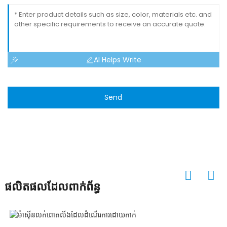
AI Helps Write
Send
ផលិតផលដែលពាក់ព័ន្ធ