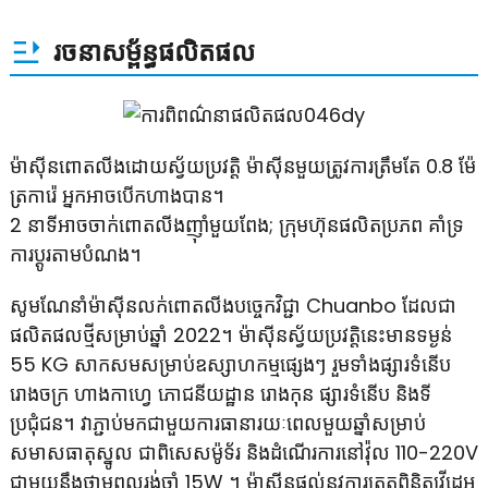
រចនាសម្ព័ន្ធផលិតផល
ម៉ាស៊ីនពោតលីងដោយស្វ័យប្រវត្តិ ម៉ាស៊ីនមួយត្រូវការត្រឹមតែ 0.8 ម៉ែ
ត្រការ៉េ អ្នកអាចបើកហាងបាន។
2 នាទីអាចចាក់ពោតលីងញ៉ាំមួយពែង; ក្រុមហ៊ុនផលិតប្រភព គាំទ្រ
ការប្ដូរតាមបំណង។
សូមណែនាំម៉ាស៊ីនលក់ពោតលីងបច្ចេកវិជ្ជា Chuanbo ដែលជា
ផលិតផលថ្មីសម្រាប់ឆ្នាំ 2022។ ម៉ាស៊ីនស្វ័យប្រវត្តិនេះមានទម្ងន់
55 KG សាកសមសម្រាប់ឧស្សាហកម្មផ្សេងៗ រួមទាំងផ្សារទំនើប
រោងចក្រ ហាងកាហ្វេ ភោជនីយដ្ឋាន រោងកុន ផ្សារទំនើប និងទី
ប្រជុំជន។ វាភ្ជាប់មកជាមួយការធានារយៈពេលមួយឆ្នាំសម្រាប់
សមាសធាតុស្នូល ជាពិសេសម៉ូទ័រ និងដំណើរការនៅវ៉ុល 110-220V
ជាមួយនឹងថាមពលរង់ចាំ 15W ។ ម៉ាស៊ីនផ្តល់នូវការត្រួតពិនិត្យវីដេអូ