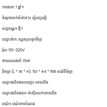
ការធានា: 1 ឆ្នាំ។
ចំណុចលក់សំខាន់ៗ៖ ស្វ័យប្រវត្តិ
លក្ខខណ្ឌ៖ ថ្មី។
ឈ្មោះម៉ាក: ឈួនបូបច្ចេកវិទ្យា
វ៉ុល: 110-220V
ថាមពលរង់ចាំ: 15W
វិមាត្រ (L * W * H): 50 * 44 * 166 សង់ទីម៉ែត្រ
ឈ្មោះផលិតផលចេញ៖ ពោតលីង
ឈ្មោះផលិតផល៖ ម៉ាស៊ីនលក់ពោតលីង
ពណ៌៖ ពណ៌តាមបំណង