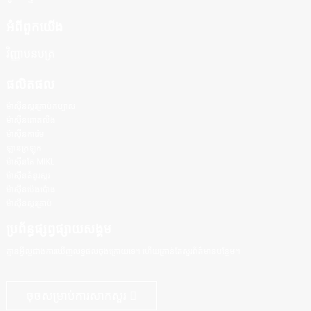
អំពីពួកយើង
វិញ្ញាបនបត្រ
ផលិតផល
ម៉ាស៊ីនស្ករគ្រាប់កប្បាស
ម៉ាស៊ីនពោតលីង
ម៉ាស៊ីនការ៉េម
ឡានក្រឡុក
ម៉ាស៊ីនតែ MIKL
ម៉ាស៊ីនគំនូរស្ករ
ម៉ាស៊ីនប៉េងប៉ោង
ម៉ាស៊ីនស្ករគ្រាប់
ប្រព័ន្ធផ្សព្វផ្សាយសង្គម
គ្មានអ្វីល្អជាងការឃើញលទ្ធផលចុងក្រោយទេ។ ហើយគ្រាន់តែសួរព័ត៌មានបន្ថែម។
ចុចសម្រាប់ការសាកសួរ