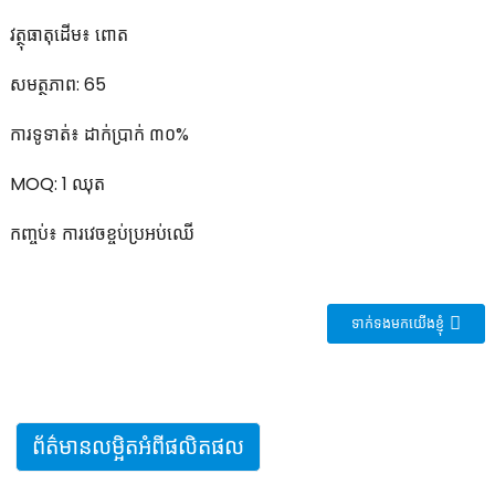
វត្ថុធាតុដើម៖ ពោត
សមត្ថភាព: 65
ការទូទាត់៖ ដាក់ប្រាក់ ៣០%
MOQ: 1 ឈុត
កញ្ចប់៖ ការវេចខ្ចប់ប្រអប់ឈើ
ទាក់ទងមកយើងខ្ញុំ
ព័ត៌មានលម្អិតអំពីផលិតផល