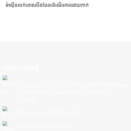
ម៉ាស៊ីនលក់ពោតលីងដែលដំណើរការដោយកាក់
ទាក់ទងមកយើងខ្ញុំ
អាស័យដ្ឋាន៖ 202, អាគារ 1, លេខ 90, ផ្នែកខាងជើងនៃផ្លូវហាយវេ
ថ្មី, ទីក្រុង Nancun, Guangzhou, Guangdong,
ប្រទេសចិន
អ៊ីមែល៖ export@cbkjpay.com
ទូរស័ព្ទ៖ +86 15622789999