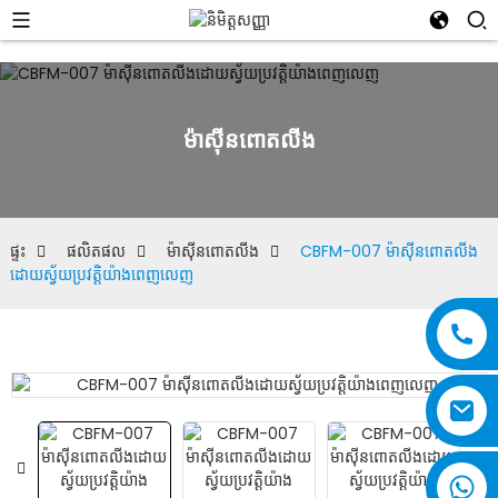
ម៉ាស៊ីនពោតលីង
ផ្ទះ
ផលិតផល
ម៉ាស៊ីនពោតលីង
CBFM-007 ម៉ាស៊ីនពោតលីង
ដោយស្វ័យប្រវត្តិយ៉ាងពេញលេញ