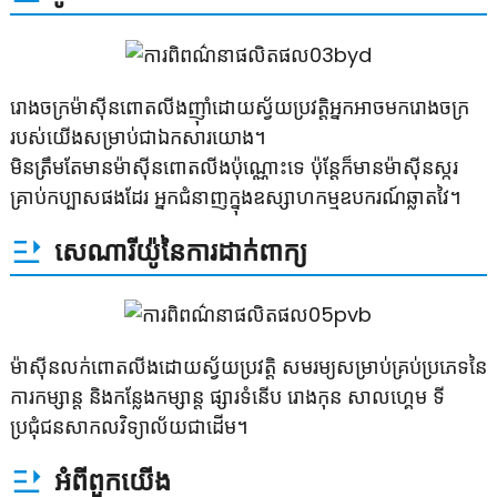
រោងចក្រម៉ាស៊ីនពោតលីងញ៉ាំដោយស្វ័យប្រវត្តិអ្នកអាចមករោងចក្រ
របស់យើងសម្រាប់ជាឯកសារយោង។
មិនត្រឹមតែមានម៉ាស៊ីនពោតលីងប៉ុណ្ណោះទេ ប៉ុន្តែក៏មានម៉ាស៊ីនស្ករ
គ្រាប់កប្បាសផងដែរ អ្នកជំនាញក្នុងឧស្សាហកម្មឧបករណ៍ឆ្លាតវៃ។
សេណារីយ៉ូនៃការដាក់ពាក្យ
ម៉ាស៊ីនលក់ពោតលីងដោយស្វ័យប្រវត្តិ សមរម្យសម្រាប់គ្រប់ប្រភេទនៃ
ការកម្សាន្ត និងកន្លែងកម្សាន្ត ផ្សារទំនើប រោងកុន សាលហ្គេម ទី
ប្រជុំជនសាកលវិទ្យាល័យជាដើម។
អំពីពួកយើង