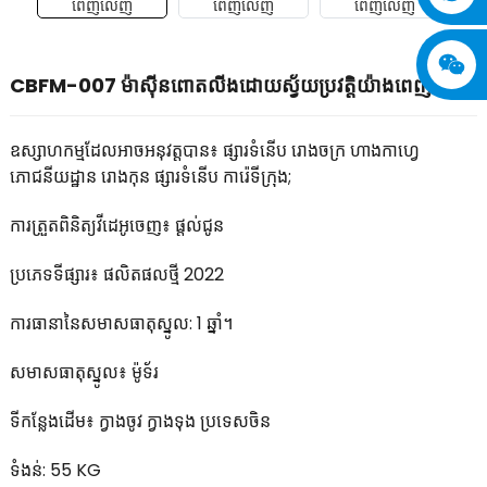
CBFM-007 ម៉ាស៊ីនពោតលីងដោយស្វ័យប្រវត្តិយ៉ាងពេញលេញ
ឧស្សាហកម្មដែលអាចអនុវត្តបាន៖ ផ្សារទំនើប រោងចក្រ ហាងកាហ្វេ
ភោជនីយដ្ឋាន រោងកុន ផ្សារទំនើប ការ៉េទីក្រុង;
ការត្រួតពិនិត្យវីដេអូចេញ៖ ផ្តល់ជូន
ប្រភេទទីផ្សារ៖ ផលិតផលថ្មី 2022
ការធានានៃសមាសធាតុស្នូល: 1 ឆ្នាំ។
សមាសធាតុស្នូល៖ ម៉ូទ័រ
ទីកន្លែងដើម៖ ក្វាងចូវ ក្វាងទុង ប្រទេសចិន
ទំងន់: 55 KG