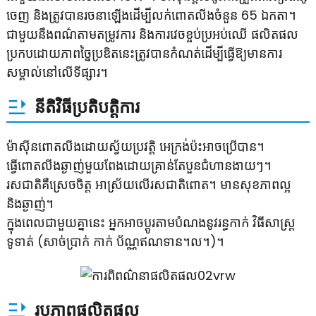
ចេញ និងត្រូវបានរចនាឡើងដើម្បីលក់ពោតលីងចំនួន 65 ឯកតា។
ជាមួយនឹងពណ៌តាមតម្រូវការ និងការវេចខ្ចប់ប្រអប់ឈើ ផលិតផល
ប្រកបដោយភាពច្នៃប្រឌិតនេះត្រូវបានកំណត់ដើម្បីធ្វើឱ្យមានការ
សម្គាល់នៅលើទីផ្សារ។
នីតិវិធីប្រតិបត្តិការ
ម៉ាស៊ីនពោតលីងដោយស្វ័យប្រវត្តិ អេក្រង់ប៉ះអាចប្រើបាន។
ធ្វើពោតលីងឆ្ងាញ់មួយពែងដោយគ្រាន់តែបួនជំហានងាយៗ។
រសជាតិគឺស្រេចចិត្ត អាស្រ័យលើរសជាតិពោត។ មានសុខភាពល្អ
និងឆ្ងាញ់។
ក្នុងពេលជាមួយគ្នានេះ អ្នកអាចប្ដូរតាមបំណងនូវរន្ធកាក់ វិធីសាស្ត្រ
ទូទាត់ (សាច់ប្រាក់ កាក់ ប័ណ្ណឥណទាន។ល។)។
រូបភាពផលិតផល