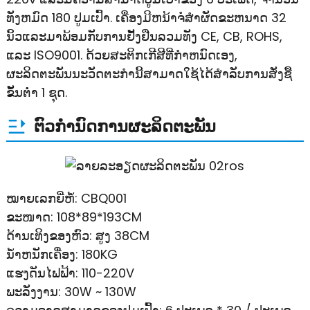
ທັງຫມົດ 180 ປູມເປົ້າ. ເຄື່ອງມີຫນ້າຈໍສໍາຜັດຂະຫນາດ 32
ນິ້ວແລະມາພ້ອມກັບການຢັ້ງຢືນລວມທັງ CE, CB, ROHS,
ແລະ ISO9001. ດ້ວຍສະຕິກເກີສີທີ່ກໍາຫນົດເອງ,
ຜະລິດຕະພັນນະວັດຕະກໍານີ້ສາມາດໃຊ້ໄດ້ສໍາລັບການສັ່ງຊື້
ຂັ້ນຕ່ໍາ 1 ຊຸດ.
ຕົວກໍານົດການຜະລິດຕະພັນ
ໝາຍເລກຍີ່ຫໍ້: CBQ001
ຂະໜາດ: 108*89*193CM
ດ້ານເທິງຂອງຫົວ: ສູງ 38CM
ນ້ໍາຫນັກເຄື່ອງ: 180KG
ແຮງດັນໄຟຟ້າ: 110-220V
ພະລັງງານ: 30W ~ 130W