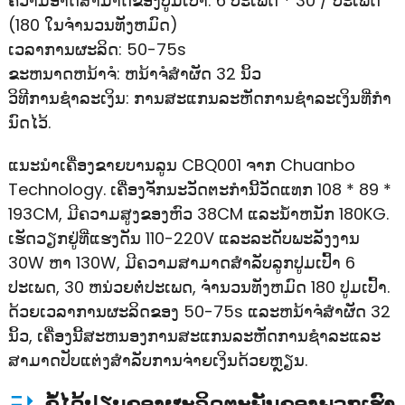
ຄວາມອາດສາມາດຂອງປູມເປົ້າ: 6 ປະເພດ * 30 / ປະເພດ
(180 ໃນຈໍານວນທັງຫມົດ)
ເວລາການຜະລິດ: 50-75s
ຂະຫນາດຫນ້າຈໍ: ຫນ້າຈໍສໍາຜັດ 32 ນິ້ວ
ວິ​ທີ​ການ​ຊໍາ​ລະ​ເງິນ​: ການ​ສະ​ແກນ​ລະ​ຫັດ​ການ​ຊໍາ​ລະ​ເງິນ​ທີ່​ກໍາ​
ນົດ​ໄວ້​.
ແນະນຳເຄື່ອງຂາຍບານລູນ CBQ001 ຈາກ Chuanbo
Technology. ເຄື່ອງຈັກນະວັດຕະກໍານີ້ວັດແທກ 108 * 89 *
193CM, ມີຄວາມສູງຂອງຫົວ 38CM ແລະນ້ໍາຫນັກ 180KG.
ເຮັດວຽກຢູ່ທີ່ແຮງດັນ 110-220V ແລະລະດັບພະລັງງານ
30W ຫາ 130W, ມີຄວາມສາມາດສໍາລັບລູກປູມເປົ້າ 6
ປະເພດ, 30 ຫນ່ວຍຕໍ່ປະເພດ, ຈໍານວນທັງຫມົດ 180 ປູມເປົ້າ.
ດ້ວຍເວລາການຜະລິດຂອງ 50-75s ແລະຫນ້າຈໍສໍາຜັດ 32
ນິ້ວ, ເຄື່ອງນີ້ສະຫນອງການສະແກນລະຫັດການຊໍາລະແລະ
ສາມາດປັບແຕ່ງສໍາລັບການຈ່າຍເງິນດ້ວຍຫຼຽນ.
ຂໍ້ໄດ້ປຽບຂອງຜະລິດຕະພັນຂອງພວກເຮົາ