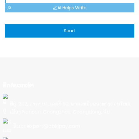
AI Helps Write
Send
ຕິດຕໍ່ພວກເຮົາ
ທີ່ຢູ່: 202, ອາຄານ 1, ເລກທີ 90, ພາກເຫນືອຂອງທາງດ່ວນໃຫມ່,
ເມືອງ Nancun, Guangzhou, Guangdong, ຈີນ
ອີເມວ: export@cbkjpay.com