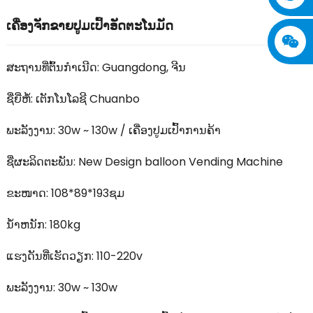
ເຄື່ອງຈັກຂາຍປູມເປົ້າອັດຕະໂນມັດ
ສະ​ຖານ​ທີ່​ຕົ້ນ​ກໍາ​ເນີດ: Guangdong, ຈີນ
ຊື່ຍີ່ຫໍ້: ເຕັກໂນໂລຊີ Chuanbo
ພະລັງງານ: 30w ~ 130w / ເຄື່ອງປູມເປົ້າການຄ້າ
ຊື່​ຜະ​ລິດ​ຕະ​ພັນ: New Design balloon Vending Machine
ຂະໜາດ: 108*89*193ຊມ
ນ້ໍາຫນັກ: 180kg
ແຮງດັນທີ່ເຮັດວຽກ: 110-220v
ພະລັງງານ: 30w ~ 130w