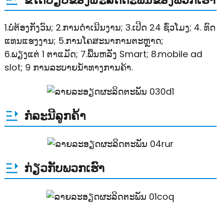
1.ບໍ່ຕ້ອງກັງວົນ; 2.ການດໍາເນີນງານ; 3.ເປີດ 24 ຊົ່ວໂມງ; 4. ທົດ
ແທນແຮງງານ; 5.ການໂຄສະນາການຕະຫຼາດ;
6.ພຽງແຕ່ 1 ຕາແມັດ; 7.ພື້ນຫລັງ Smart; 8.mobile ad
slot; 9 ການລະບາຍນ້ໍາທາງການຄ້າ.
ກໍລະນີລູກຄ້າ
ກ່ຽວກັບພວກເຮົາ