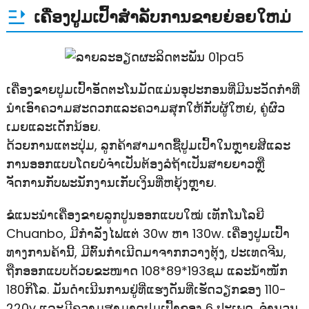
ເຄື່ອງປູມເປົ້າສໍາລັບການຂາຍຍ່ອຍໃຫມ່
ເຄື່ອງຂາຍປູມເປົ້າອັດຕະໂນມັດແມ່ນອຸປະກອນທີ່ມີນະວັດກໍາທີ່
ນໍາເອົາຄວາມສະດວກແລະຄວາມສຸກໃຫ້ກັບຜູ້ໃຫຍ່, ຄູ່ຜົວ
ເມຍແລະເດັກນ້ອຍ.
ດ້ວຍການແຕະປຸ່ມ, ລູກຄ້າສາມາດຊື້ປູມເປົ້າໃນຫຼາຍສີແລະ
ການອອກແບບໂດຍບໍ່ຈໍາເປັນຕ້ອງລໍຖ້າເປັນສາຍຍາວຫຼື
ຈັດການກັບພະນັກງານເກັບເງິນທີ່ຫຍຸ້ງຫຼາຍ.
ຂໍແນະນຳເຄື່ອງຂາຍລູກປູນອອກແບບໃໝ່ ເທັກໂນໂລຍີ
Chuanbo, ມີກຳລັງໄຟແຕ່ 30w ຫາ 130w. ເຄື່ອງປູມເປົ້າ
ທາງການຄ້ານີ້, ມີຕົ້ນກຳເນີດມາຈາກກວາງຕຸ້ງ, ປະເທດຈີນ,
ຖືກອອກແບບດ້ວຍຂະໜາດ 108*89*193ຊມ ແລະນ້ຳໜັກ
180ກິໂລ. ມັນດໍາເນີນການຢູ່ທີ່ແຮງດັນທີ່ເຮັດວຽກຂອງ 110-
220v ແລະມີຄວາມສາມາດປູມເປົ້າຂອງ 6 ປະເພດ, ຈໍານວນ