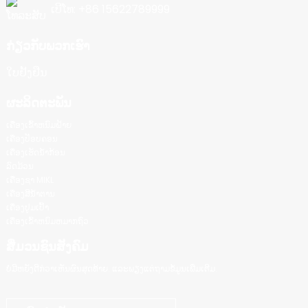
ເບີໂທ: +86 15622789999
ກ່ຽວກັບພວກເຮົາ
ໃບຢັ້ງຢືນ
ຜະລິດຕະພັນ
ເຄື່ອງເຂົ້າຫນົມຝ້າຍ
ເຄື່ອງປັອບຄອນ
ເຄື່ອງເຮັດນ້ຳກ້ອນ
ລົດມ້ວນ
ເຄື່ອງຊາ MIKL
ເຄື່ອງສີນ້ໍາຕານ
ເຄື່ອງປູມເປົ້າ
ເຄື່ອງເຂົ້າຫນົມຫມາກຖົ່ວ
ສື່ມວນຊົນສັງຄົມ
ບໍ່ມີຫຍັງດີກ່ວາເຫັນຜົນສຸດທ້າຍ. ແລະພຽງແຕ່ຖາມຂໍ້ມູນເພີ່ມເຕີມ.