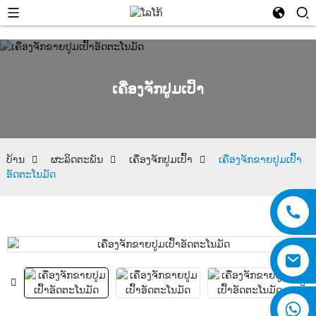
ເຄື່ອງຈັກປູມເປົ້າ
ບ້ານ
ຜະລິດຕະພັນ
ເຄື່ອງຈັກປູມເປົ້າ
ເຄື່ອງຈັກຂາຍປູມເປົ້າ
ອັດຕະໂນມັດ