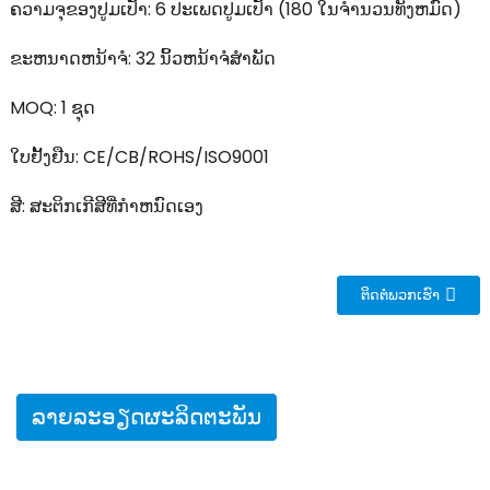
ຄວາມຈຸຂອງປູມເປົ້າ: 6 ປະເພດປູມເປົ້າ (180 ໃນຈໍານວນທັງຫມົດ)
ຂະຫນາດຫນ້າຈໍ: 32 ນິ້ວຫນ້າຈໍສໍາພັດ
MOQ: 1 ຊຸດ
ໃບຢັ້ງຢືນ: CE/CB/ROHS/ISO9001
ສີ: ສະຕິກເກີສີທີ່ກໍາຫນົດເອງ
ຕິດຕໍ່ພວກເຮົາ
ລາຍ​ລະ​ອຽດ​ຜະ​ລິດ​ຕະ​ພັນ​