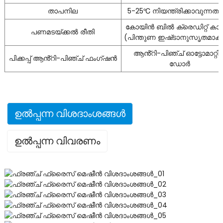
താപനില
5-25℃ നിയന്ത്രിക്കാവുന്നത
കോയിൻ ബിൽ ക്രെഡിറ്റ് കാ
പണമടയ്ക്കൽ രീതി
(പിന്തുണ ഇഷ്‌ടാനുസൃതമാക്
ആൻ്റി-പിഞ്ച് ഓട്ടോമാറ്റിക
പിക്കപ്പ് ആൻ്റി-പിഞ്ച് ഫംഗ്ഷൻ
ഡോർ
ഉൽപ്പന്ന വിശദാംശങ്ങൾ
ഉൽപ്പന്ന വിവരണം