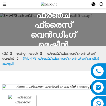
ഫ്രഞ്ച്
ഫ്രൈസ്
വെൻഡിംഗ്
മെഷീൻ
വീട്
ഉൽപ്പന്നങ്ങൾ
ഫ്രഞ്ച് ഫ്രൈസ് വെൻഡിംഗ്
മെഷീൻ
SMJ-178 ഫ്രഞ്ച് ഫ്രൈസ് വെൻഡിംഗ് മെഷീൻ
ഫാക്ടറി