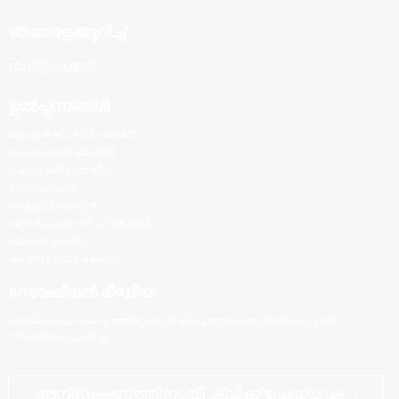
ഞങ്ങളേക്കുറിച്ച്
സർട്ടിഫിക്കറ്റ്
ഉൽപ്പന്നങ്ങൾ
കോട്ടൺ കാൻഡി മെഷീൻ
പോപ്‌കോൺ മെഷീൻ
ഐസ് ക്രീം മെഷീൻ
റോളിംഗ് കാർ
മൈക്ക് ടീ മെഷീൻ
ഷുഗർ പെയിൻ്റിംഗ് മെഷീൻ
ബലൂൺ മെഷീൻ
കാൻഡി ബീൻ മെഷീൻ
സോഷ്യൽ മീഡിയ
അന്തിമഫലം കാണുന്നതിനേക്കാൾ മികച്ചതായി ഒന്നുമില്ല.കൂടുതൽ
വിവരങ്ങൾ ചോദിച്ചു.
അന്വേഷണത്തിനായി ക്ലിക്ക് ചെയ്യുക