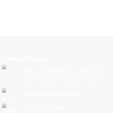
ഞങ്ങളെ സമീപിക്കുക
വിലാസം: 202, ബിൽഡിംഗ് 1, നമ്പർ 90, ന്യൂ
ഹൈവേയുടെ നോർത്ത് സെക്ഷൻ, നാൻകൺ
ടൗൺ, ഗ്വാങ്‌ഷൗ, ഗുവാങ്‌ഡോംഗ്, ചൈന
ഇമെയിൽ:export@cbkjpay.com
ഫോൺ: +86 15622789999