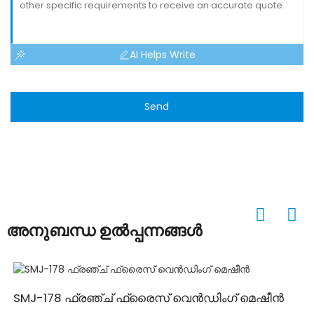
AI Helps Write
Send
അനുബന്ധ ഉൽപ്പന്നങ്ങൾ
SMJ-178 ഫ്രഞ്ച് ഫ്രൈസ് വെൻഡിംഗ് മെഷീൻ