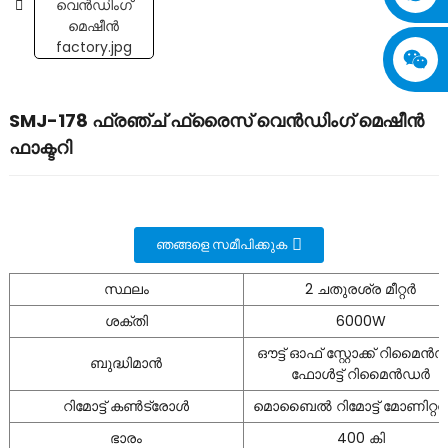
SMJ-178 ഫ്രഞ്ച് ഫ്രൈസ് വെൻഡിംഗ് മെഷീൻ
ഫാക്ടറി
ഞങ്ങളെ സമീപിക്കുക
സ്ഥലം
2 ചതുരശ്ര മീറ്റർ
ശക്തി
6000W
ഔട്ട് ഓഫ് സ്റ്റോക്ക് റിമൈൻ
ബുദ്ധിമാൻ
ഫോൾട്ട് റിമൈൻഡർ
റിമോട്ട് കൺട്രോൾ
മൊബൈൽ റിമോട്ട് മോണിറ്ററി
ഭാരം
400 കി