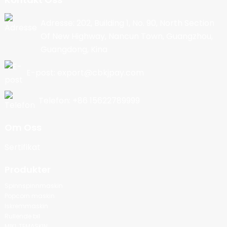
Adresse: 202, Building 1, No. 90, North Section
Of New Highway, Nancun Town, Guangzhou,
Guangdong, Kina
E-post: export@cbkjpay.com
Telefon: +86 15622789999
Om Oss
Sertifikat
Produkter
Spinnspinnmaskin
Popcorn maskin
Iskremmaskin
Rullende bil
MIKL TEMASKIN