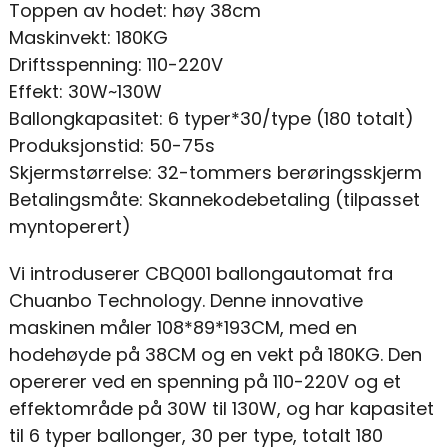
Toppen av hodet: høy 38cm
Maskinvekt: 180KG
Driftsspenning: 110-220V
Effekt: 30W~130W
Ballongkapasitet: 6 typer*30/type (180 totalt)
Produksjonstid: 50-75s
Skjermstørrelse: 32-tommers berøringsskjerm
Betalingsmåte: Skannekodebetaling (tilpasset
myntoperert)
Vi introduserer CBQ001 ballongautomat fra
Chuanbo Technology. Denne innovative
maskinen måler 108*89*193CM, med en
hodehøyde på 38CM og en vekt på 180KG. Den
opererer ved en spenning på 110-220V og et
effektområde på 30W til 130W, og har kapasitet
til 6 typer ballonger, 30 per type, totalt 180