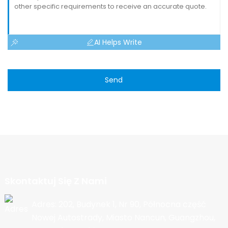
AI Helps Write
Send
Skontaktuj Się Z Nami
Adres: 202, Budynek 1, Nr 90, Północna część
Nowej Autostrady, Miasto Nancun, Guangzhou,