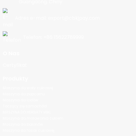
Guangdong, Chiny
Adres e-mail: export@cbkjpay.com
Telefon: +86 15622789999
O Nas
Certyfikat
Produkty
Maszyna do waty cukrowej
Maszyna do popcornu
Maszyna do lodów
Toczący się samochód
MASZYNA DO HERBATY MIKL
Maszyna do malowania cukrem
Maszyna do balonów
Maszyna do fasoli cukrowej