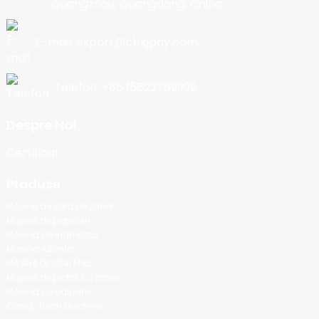
Guangzhou, Guangdong, China
E-mail: export@cbkjpay.com
Telefon: +86 15622789999
Despre Noi
Certificat
Produse
Mașină de vată de zahăr
Mașină de popcorn
Masina de inghetata
Masina rulanta
MAȘINA DE CEAI MIKL
Mașină de pictat cu zahăr
Masina cu baloane
Candy Bean Machine