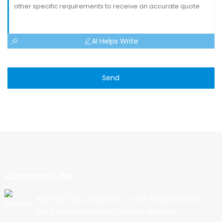
AI Helps Write
Send
Contactaţi-Ne
Adresă: 202, clădirea 1, nr. 90, secțiunea de
nord a autostrăzii noi, orașul Nancun,