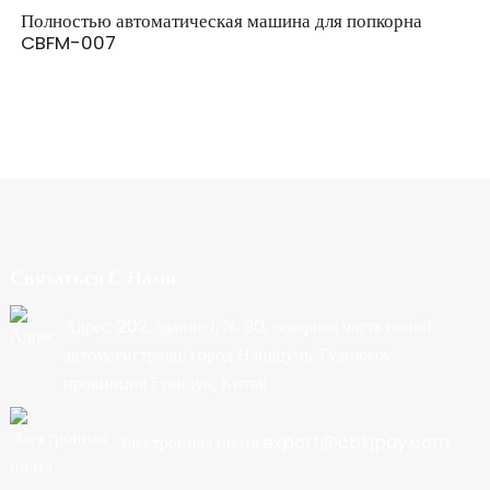
Полностью автоматическая машина для попкорна
CBFM-007
Связаться С Нами
Адрес: 202, здание 1, № 90, северная часть новой
автомагистрали, город Наньцунь, Гуанчжоу,
провинция Гуандун, Китай
Электронная почта:export@cbkjpay.com