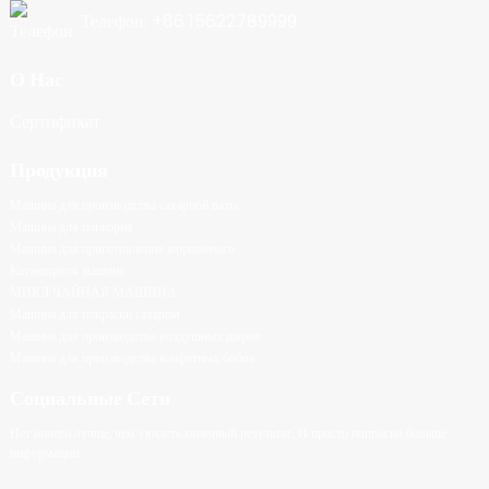
Телефон: +86 15622789999
О Нас
Сертификат
Продукция
Машина для производства сахарной ваты
Машина для попкорна
Машина для приготовления мороженого
Катающаяся машина
МИКЛ ЧАЙНАЯ МАШИНА
Машина для покраски сахаром
Машина для производства воздушных шаров
Машина для производства конфетных бобов
Социальные Сети
Нет ничего лучше, чем увидеть конечный результат. И просто попросил больше
информации.