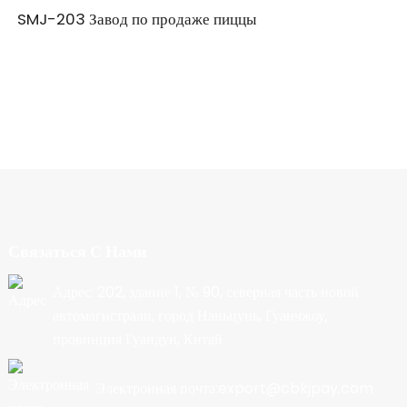
SMJ-203 Завод по продаже пиццы
Связаться С Нами
Адрес: 202, здание 1, № 90, северная часть новой
автомагистрали, город Наньцунь, Гуанчжоу,
провинция Гуандун, Китай
Электронная почта:export@cbkjpay.com