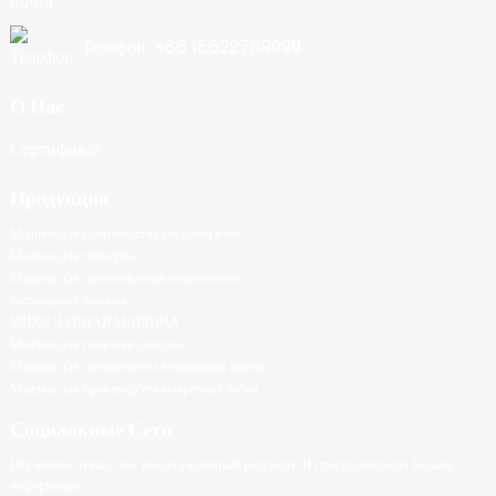
Телефон: +86 15622789999
О Нас
Сертификат
Продукция
Машина для производства сахарной ваты
Машина для попкорна
Машина для приготовления мороженого
Катающаяся машина
МИКЛ ЧАЙНАЯ МАШИНА
Машина для покраски сахаром
Машина для производства воздушных шаров
Машина для производства конфетных бобов
Социальные Сети
Нет ничего лучше, чем увидеть конечный результат. И просто попросил больше
информации.