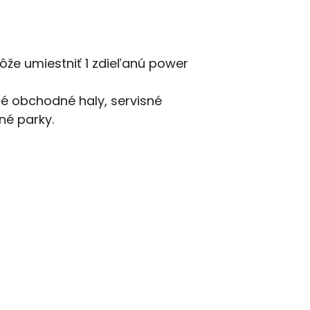
že umiestniť 1 zdieľanú power
né obchodné haly, servisné
né parky.