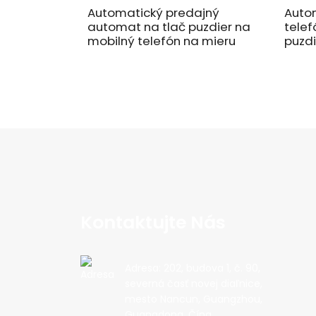
Automatický predajný
Autom
automat na tlač puzdier na
telef
mobilný telefón na mieru
puzdi
Kontaktujte Nás
Adresa: 202, budova 1, č. 90,
severná časť novej diaľnice,
mesto Nancun, Guangzhou,
Guangdong, Čína