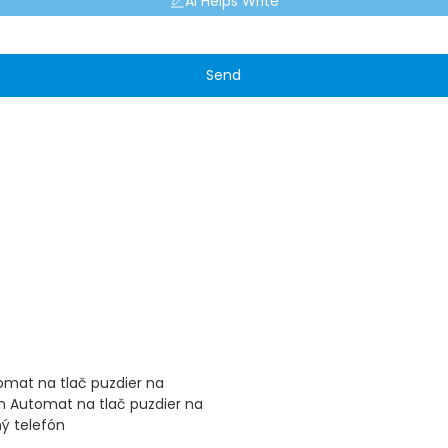
AI Helps Write
Send