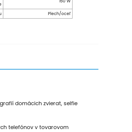
150 W
e
u
Plech/oceľ
grafií domácich zvierat, selfie
ých telefónov v tovarovom