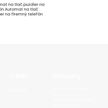
at na tlač puzdier na
ón Automat na tlač
er na firemný telefón
O Nás
Produkty
Stroj na cukrovú vatu
Certifikát
Stroj na popcorn
Stroj na výrobu zmrzliny
Rolovacie auto