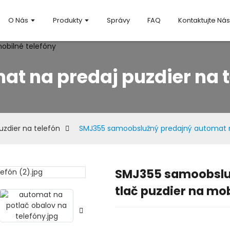
O Nás
Produkty
Správy
FAQ
Kontaktujte Ná
at na predaj puzdier na t
zdier na telefón
SMJ355 samoobslužný predajný automat na
SMJ355 samoobslu
Loading.
Loading.
tlač puzdier na mob