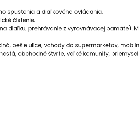
ho spustenia a diaľkového ovládania.
cké čistenie.
a diaľku, prehrávanie z vyrovnávacej pamäte). Mô
kiná, pešie ulice, vchody do supermarketov, mobil
 mestá, obchodné štvrte, veľké komunity, priemysel