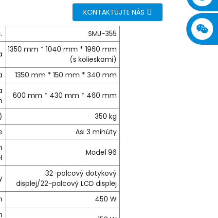
KONTAKTUJTE NÁS
.
SMJ-355
1350 mm * 1040 mm * 1960 mm
a
(s kolieskami)
a
1350 mm * 150 mm * 340 mm
a
600 mm * 430 mm * 460 mm
n
)
350 kg
e
Asi 3 minúty
n
Model 96
l
32-palcový dotykový
y
displej/22-palcový LCD displej
n
450 W
m