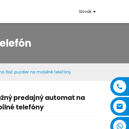
s
Slovak
elefón
 tlač puzdier na mobilné telefóny
žný predajný automat na
..
..
ilné telefóny