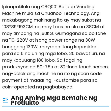
Ipinapakilala ang CBQ001 Balloon Vending
Machine mula sa Chuanbo Technology. Ang
makabagong makinang ito ay may sukat na
108*89*193CM, na may taas na ulo na 38CM at
may timbang na 180KG. Gumagana sa boltahe
na 110-220V at isang power range na 30W
hanggang 130W, mayroon itong kapasidad
para sa 6 na uri ng mga lobo, 30 bawat uri, na
may kabuuang 180 lobo. Sa tagal ng
produksyon na 50-75s at 32-inch touch screen,
nag-aalok ang machine na ito ng scan code
payment at maaaring i-customize para sa
coin-operated na pagbabayad.
Ang Aming Mga Bentahe Ng
Produkto