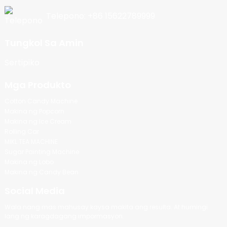
Telepono: +86 15622789999
Tungkol Sa Amin
Sertipiko
Mga Produkto
Cotton Candy Machine
Makina ng Popcorn
Makina ng Ice Cream
Rolling Car
MIKL TEA MACHINE
Sugar Painting Machine
Makina ng Lobo
Makina ng Candy Bean
Social Media
Wala nang mas mahusay kaysa makita ang resulta. At humingi
lang ng karagdagang impormasyon.