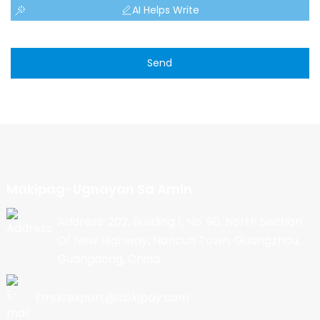
AI Helps Write
Send
Makipag-Ugnayan Sa Amin
Address: 202, Building 1, No. 90, North Section
Of New Highway, Nancun Town, Guangzhou,
Guangdong, China
Email:export@cbkjpay.com