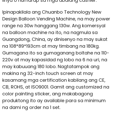
linya o humarap sa mga abalang cashier.
Ipinapakilala ang Chuanbo Technology New
Design Balloon Vending Machine, na may power
range na 30w hanggang 130w. Ang komersyal
na balloon machine na ito, na nagmula sa
Guangdong, China, ay dinisenyo na may sukat
na 108*89*193cm at may timbang na 180kg.
Gumagana ito sa gumaganang boltahe na 110-
220v at may kapasidad ng lobo na 6 na uri, na
may kabuuang 180 lobo. Nagtatampok ang
makina ng 32-inch touch screen at may
kasamang mga certification kabilang ang CE,
CB, ROHS, at ISO9001. Gamit ang customized na
color painting sticker, ang makabagong
produktong ito ay available para sa minimum
na dami ng order na 1 set.