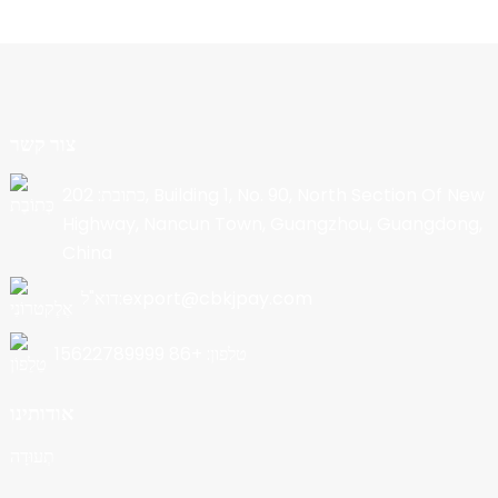
צור קשר
כתובת: 202, Building 1, No. 90, North Section Of New
Highway, Nancun Town, Guangzhou, Guangdong,
China
דוא"ל:export@cbkjpay.com
טלפון: +86 15622789999
אודותינו
תְעוּדָה