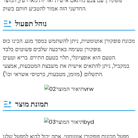
פופקורן. עם צבע מותאם אישית ואריזת מארז עץ, המוצר
החדשני הזה אמור להטביע חותם בשוק.
נוהל תפעול
מכונת פופקורן אוטומטית, ניתן להשתמש במסך מגע. הכינו כוס
פופקורן טעימה בארבעה שלבים פשוטים בלבד.
הטעם הוא אופציונלי, תלוי בטעם התירס. בריא וטעים.
במקביל, ניתן להתאים אישית את משבצת המטבעות, אמצעי
התשלום (מזומן, מטבעות, כרטיסי אשראי וכו').
תמונת מוצר
מפעל מכונות פופקורן אוטומטי, אתה יכול לבוא למפעל שלנו