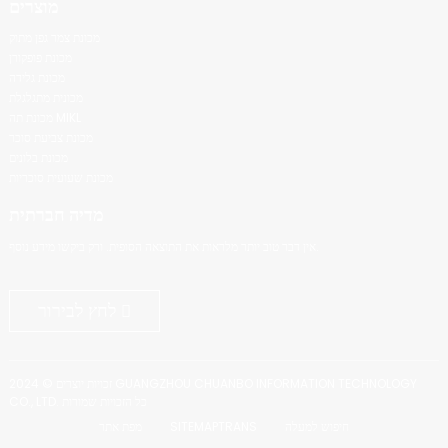
מוצרים
מכונת צמר גפן מתוק
מכונת פופקורן
מכונת גלידה
מכונית מתגלגלת
מכונת תה MIKL
מכונת צביעת סוכר
מכונת בלונים
מכונת שעועית סוכריות
מדיה חברתית
אין דבר טוב יותר מלראות את התוצאה הסופית. ורק ביקשו מידע נוסף.
לחץ לבירור
זכויות יוצרים © 2024 GUANGZHOU CHUANBO INFORMATION TECHNOLOGY
CO., LTD. כל הזכויות שמורות
חיפוש למעלה
SITEMAPTRANS
מפת אתר