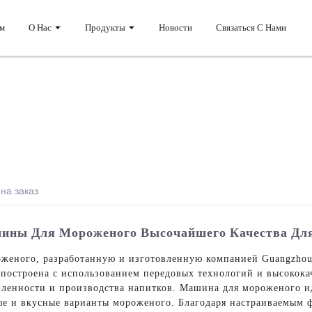
м
О Нас
Продукты
Новости
Связаться С Нами
на заказ
ины Для Мороженого Высочайшего Качества Для
еного, разработанную и изготовленную компанией Guangzhou C
построена с использованием передовых технологий и высокока
енности и производства напитков. Машина для мороженого ид
ые и вкусные варианты мороженого. Благодаря настраиваемым 