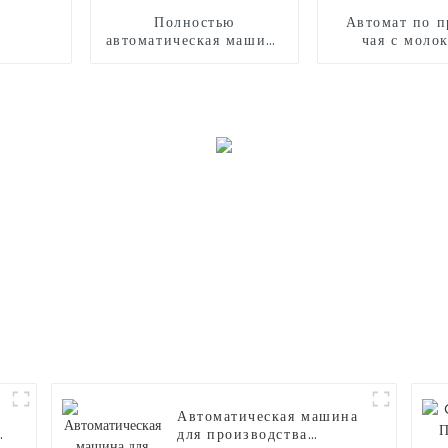
Полностью
Автомат по п
автоматическая машина
чая с моло
для производства
роботизиров
сладкой ваты CB525
рукой
Автоматическая машина
для производства