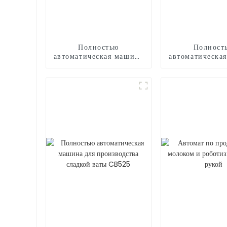
Полностью
Полност
автоматическая машина
автоматическа
для производства
для мороже
сладкой ваты CB730