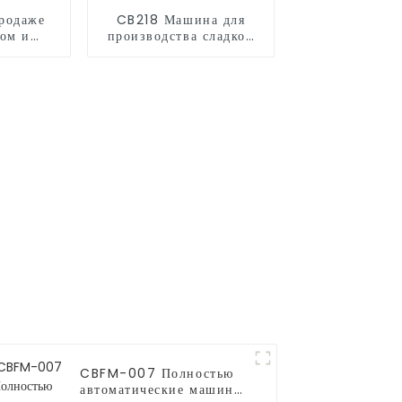
родаже
CB218 Машина для
ком и
производства сладкой
анной
ваты
CBFM-007 Полностью
автоматические машины