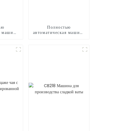
ью
Полностью
я машина
автоматическая машина
ного
для производства
сладкой ваты CB530