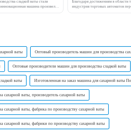
зводства сладкой ваты стали
Благодаря достижениям в области 
индустрия торговых автоматов пер
нфет, обеспечивая...
популярных новых инвестиционных
ахарной ваты
Оптовый производитель машин для производства сах
ы
Оптовые производители машин для производства сладкой ваты
ладкой ваты
Изготовленная на заказ машина для сахарной ваты П
ва сахарной ваты, производитель сахарной ваты
ва сахарной ваты, фабрика по производству сахарной ваты
ва сахарной ваты, фабрики по производству сахарной ваты