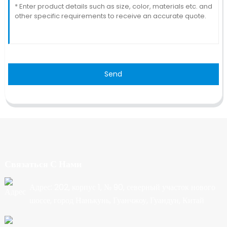
Send
Связаться С Нами
Адрес: 202, корпус 1, № 90, северный участок нового
шоссе, город Нанькунь, Гуанчжоу, Гуандун, Китай