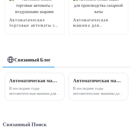
Автоматические
Автоматическая
торговые автоматы с
машина для
воздушными шарами
производства
сахарной ваты
Связанный Блог
Автоматическая машина для производства сладкой ваты: идеальное сочетание инноваций и удобства.
Автоматическая машина для производства сладкой ваты, зарабатывающая деньги на рынке
В последние годы
В последние годы
автоматическая машина для
автоматические машины для
производства сладкой ваты
производства сладкой ваты
стала популярным и
стали выгодной
инновационным дополнением
возможностью для бизнеса на
к пищевой промышленности.
рынке. Эта инновационная
Эта машина предлагает
машина произвела
Связанный Поиск
удобный и эффективный
революцию в традиционном
способ производства
способе изготовления конфет,