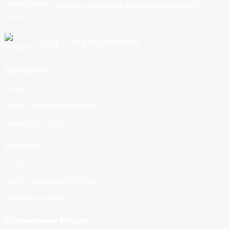
Электронная почта: info@cbkjpay.com
Телефон: +86 19124053558
Продукты
О нас
Часто задаваемые вопросы
Связаться с нами
Решение
О нас
Часто задаваемые вопросы
Связаться с нами
Социальные Медиа