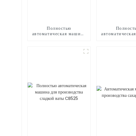
Полностью
Полност
автоматическая машина
автоматическа
для производства
для мороже
сладкой ваты CB320