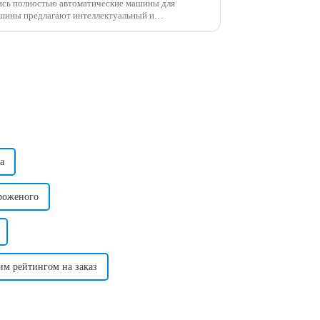
ись полностью автоматические машины для
ладкой ваты, любимого продукта...
а
роженого
м рейтингом на заказ