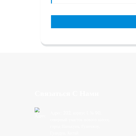
Связаться С Нами
Адрес: 202, корпус 1, № 90,
северный участок нового шоссе,
город Нанькунь, Гуанчжоу,
Гуандун, Китай