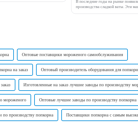
В последние годы на рынке появил
производства сладкой ваты. Эти машины предлагают интеллектуальный и
эффективный способ производства с
корна
Оптовые поставщики мороженого самообслуживания
корна на заказ
Оптовый производитель оборудования для попкорн
 заказ
Изготовленные на заказ лучшие заводы по производству мо
го мороженого
Оптовые лучшие заводы по производству попкорна
и по производству попкорна
Поставщики попкорна с самым высоки