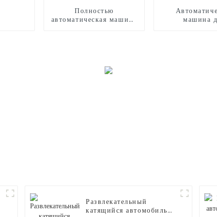
Полностью
Автоматиче
автоматическая машина
машина 
для производства
производства 
сладкой ваты CB525
ваты
Развлекательный
катящийся автомобиль