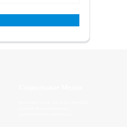
Социальные Медиа
Нет ничего лучше, чем видеть конечный
результат. И просто попросил
дополнительную информацию.