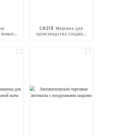
ью
CB218 Машина для
я машина
производства сладкой
ного
ваты