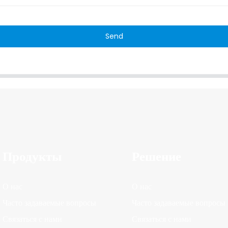
Send
Продукты
Решение
О нас
О нас
Часто задаваемые вопросы
Часто задаваемые вопросы
Связаться с нами
Связаться с нами