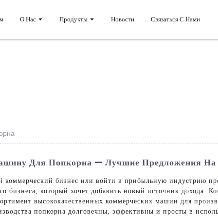
м
О Нас
Продукты
Новости
Связаться С Нами
орна
ашину Для Попкорна — Лучшие Предложения Н
вой коммерческий бизнес или войти в прибыльную индустрию 
го бизнеса, который хочет добавить новый источник дохода. К
ссортимент высококачественных коммерческих машин для произ
зводства попкорна долговечны, эффективны и просты в исполь