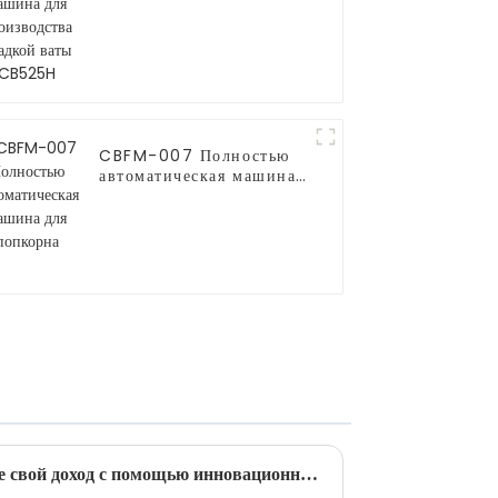
для производства
сладкой ваты CB525H
CBFM-007 Полностью
автоматическая машина
для попкорна
Новая тенденция: увеличьте свой доход с помощью инновационных машин для производства сладкой ваты