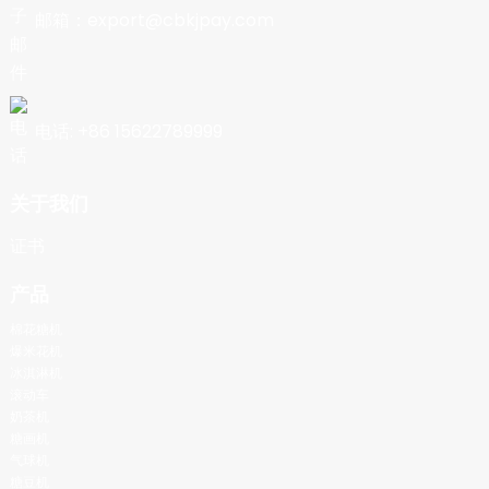
邮箱：export@cbkjpay.com
电话: +86 15622789999
关于我们
证书
产品
棉花糖机
爆米花机
冰淇淋机
滚动车
奶茶机
糖画机
气球机
糖豆机