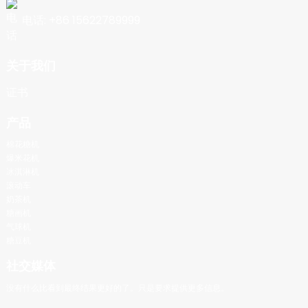
电话: +86 15622789999
关于我们
证书
产品
棉花糖机
爆米花机
冰淇淋机
滚动车
奶茶机
糖画机
气球机
糖豆机
社交媒体
没有什么比看到最终结果更好的了。只是要求提供更多信息。