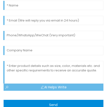
AI Helps Write
Send