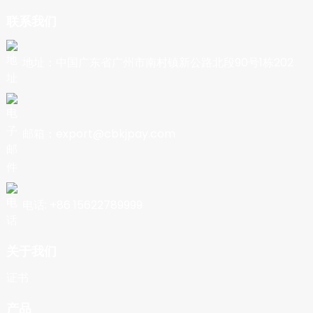
联系我们
地址：中国广东省广州市南村镇新公路北段90号1栋202
邮箱：export@cbkjpay.com
电话: +86 15622789999
关于我们
证书
产品