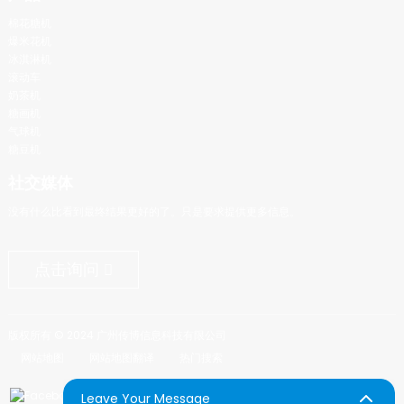
棉花糖机
爆米花机
冰淇淋机
滚动车
奶茶机
糖画机
气球机
糖豆机
社交媒体
没有什么比看到最终结果更好的了。只是要求提供更多信息。
点击询问
版权所有 © 2024 广州传博信息科技有限公司
网站地图
网站地图翻译
热门搜索
Leave Your Message