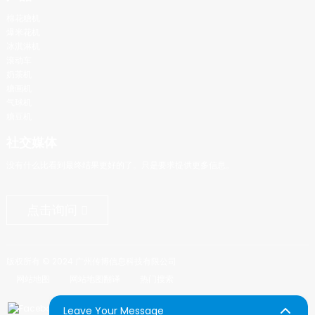
棉花糖机
爆米花机
冰淇淋机
滚动车
奶茶机
糖画机
气球机
糖豆机
社交媒体
没有什么比看到最终结果更好的了。只是要求提供更多信息。
点击询问
版权所有 © 2024 广州传博信息科技有限公司
网站地图
网站地图翻译
热门搜索
Leave Your Message