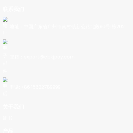
联系我们
地址：中国广东省广州市南村镇新公路北段90号1栋202
邮箱：export@cbkjpay.com
电话: +86 15622789999
关于我们
证书
产品