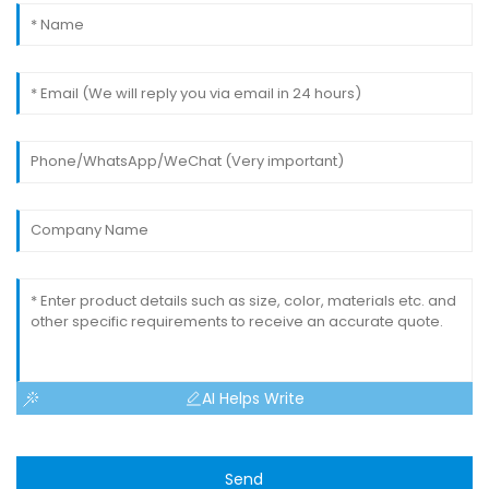
AI Helps Write
Send