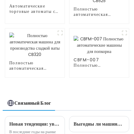
Автоматические
Полностью
торговые автоматы с
автоматическая
воздушными шарами
машина для
производства сладкой
ваты CB525
CBFM-007
Полностью
Полностью
автоматическая
автоматические
машина для
машины для попкорна
производства сладкой
ваты CB320
Связанный Блог
Новая тенденция: увеличьте свой доход с помощью инновационных машин для производства сладкой ваты
Выгодны ли машины для производства сладкой ваты?
В последние годы на рынке