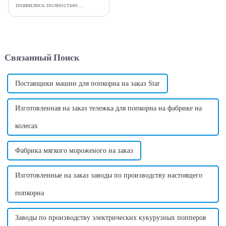
появились полностью
автоматические машины для
производства сладкой ваты.
Эти машины предлагают
интеллектуальный и
эффективный способ
Связанный Поиск
производства сладкой ваты,
любимого продукта...
Поставщики машин для попкорна на заказ Star
Изготовленная на заказ тележка для попкорна на фабрике на
колесах
Фабрика мягкого мороженого на заказ
Изготовленные на заказ заводы по производству настоящего
попкорна
Заводы по производству электрических кукурузных попперов