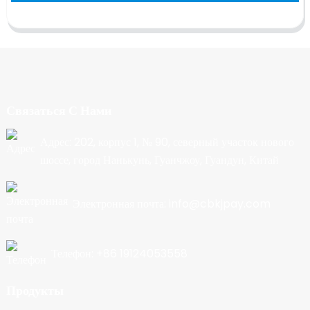
Связаться С Нами
Адрес: 202, корпус 1, № 90, северный участок нового
шоссе, город Нанькунь, Гуанчжоу, Гуандун, Китай
Электронная почта: info@cbkjpay.com
Телефон: +86 19124053558
Продукты