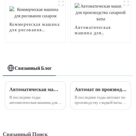
ваты CB730
Коммерческая машина
Автоматическая
для рисования
машина для
сахаром
производства
сахарной ваты
Связанный Блог
Автоматическая машина для производства сладкой ваты: идеальное сочетание инноваций и удобства.
Автомат по производству сладкой ваты: приятная тенденция в вендинговой индустрии
В последние годы
В последние годы автомат по
автоматическая машина для
производству сладкой ваты
производства сладкой ваты
стал популярной и
стала популярным и
прибыльной возможностью
инновационным дополнением
для бизнеса в вендинговой
к пищевой промышленности.
индустрии. Эта
Эта машина предлагает
инновационная машина
Связанный Поиск
удобный и эффективный
позволяет предпринимателям