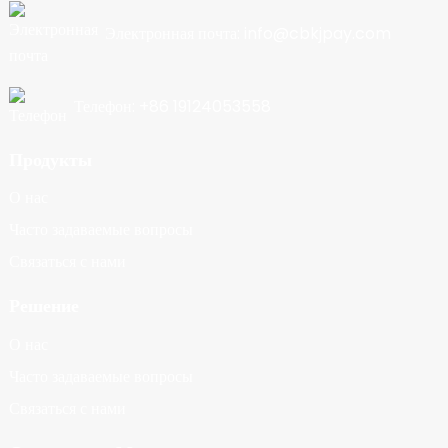
Электронная почта: info@cbkjpay.com
Телефон: +86 19124053558
Продукты
О нас
Часто задаваемые вопросы
Связаться с нами
Решение
О нас
Часто задаваемые вопросы
Связаться с нами