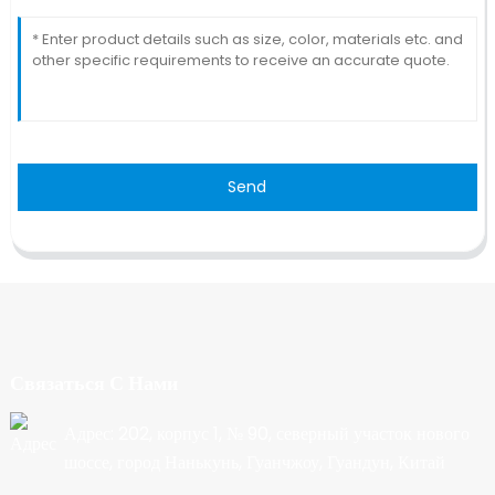
Send
Связаться С Нами
Адрес: 202, корпус 1, № 90, северный участок нового
шоссе, город Нанькунь, Гуанчжоу, Гуандун, Китай