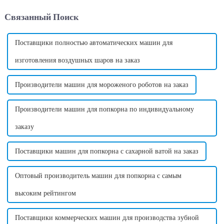
популярных новых
восхитительным вкусом.
Связанный Поиск
инвестиционных
Однако, помимо внешнего
возможностей в мире.
вида и вкуса, хлопок может...
Поставщики полностью автоматических машин для
изготовления воздушных шаров на заказ
Производители машин для мороженого роботов на заказ
Производители машин для попкорна по индивидуальному
заказу
Поставщики машин для попкорна с сахарной ватой на заказ
Оптовый производитель машин для попкорна с самым
высоким рейтингом
Поставщики коммерческих машин для производства зубной