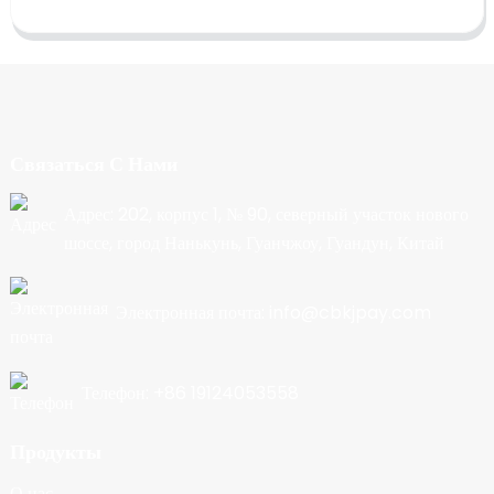
Связаться С Нами
Адрес: 202, корпус 1, № 90, северный участок нового
шоссе, город Нанькунь, Гуанчжоу, Гуандун, Китай
Электронная почта: info@cbkjpay.com
Телефон: +86 19124053558
Продукты
О нас