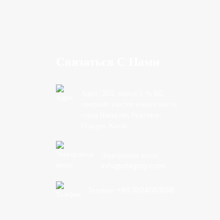
Связаться С Нами
Адрес: 202, корпус 1, № 90,
северный участок нового шоссе,
город Нанькунь, Гуанчжоу,
Гуандун, Китай
Электронная почта:
info@cbkjpay.com
Телефон: +86 19124053558