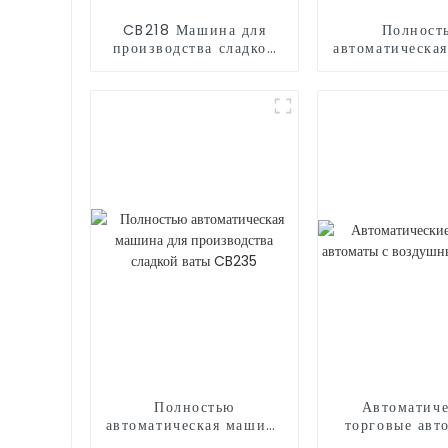
CB218 Машина для
Полност
производства сладкой
автоматическа
ваты
для произво
сладкой ваты
Полностью
Автоматиче
автоматическая машина
торговые авт
для производства
воздушными 