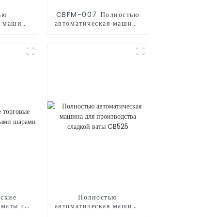
ью
CBFM-007 Полностью
я машина
автоматическая машина
дства
для попкорна
 CB320
ские
Полностью
оматы с
автоматическая машина
шарами
для производства