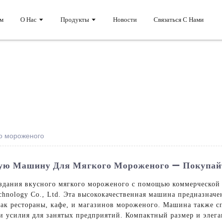
м
О Нас
Продукты
Новости
Связаться С Нами
о мороженого
ую Машину Для Мягкого Мороженого — Покупай
создания вкусного мягкого мороженого с помощью коммерческой
chnology Co., Ltd. Эта высококачественная машина предназначе
как рестораны, кафе, и магазинов мороженого. Машина также сп
 и усилия для занятых предприятий. Компактный размер и элег