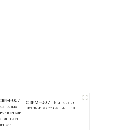
сладкой ваты CB525
CBFM-007 Полностью
автоматические машины
для попкорна