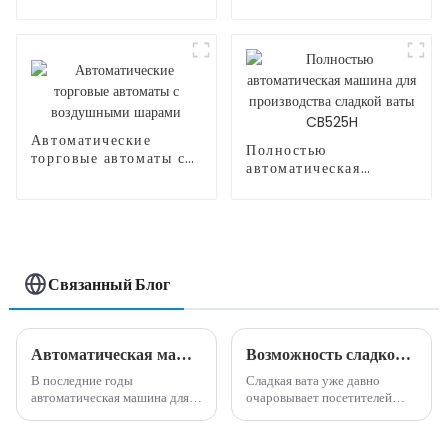
производства
сахарной ваты
Автоматические
Полностью
торговые автоматы с
автоматическая
воздушными шарами
машина для
производства сладкой
ваты CB525H
Связанный Блог
Автоматическая машина для производства сладкой ваты: идеальное сочетание инноваций и удобства.
Возможность сладкого бизнеса: преимущества машины для производства сладкой ваты
В последние годы
Сладкая вата уже давно
автоматическая машина для
очаровывает посетителей
производства сладкой ваты
карнавалов, посетителей
стала популярным и
парков развлечений и