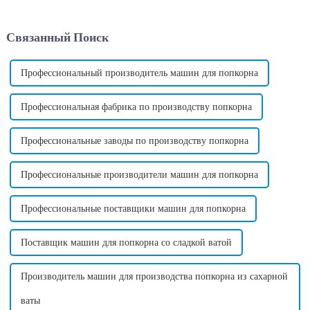
инновационным дополнением
посетителей тротуаров
к пищевой промышленности.
своими яркими завитками и
Эта машина предлагает
восхитительным вкусом.
Связанный Поиск
удобный и эффективный
Однако, помимо внешнего
способ производства
вида и вкуса, хлопок может...
сахарной ваты...
Профессиональный производитель машин для попкорна
Профессиональная фабрика по производству попкорна
Профессиональные заводы по производству попкорна
Профессиональные производители машин для попкорна
Профессиональные поставщики машин для попкорна
Поставщик машин для попкорна со сладкой ватой
Производитель машин для производства попкорна из сахарной
ваты