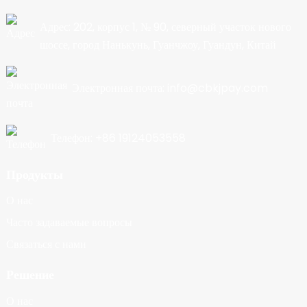
Адрес: 202, корпус 1, № 90, северный участок нового
шоссе, город Нанькунь, Гуанчжоу, Гуандун, Китай
Электронная почта: info@cbkjpay.com
Телефон: +86 19124053558
Продукты
О нас
Часто задаваемые вопросы
Связаться с нами
Решение
О нас