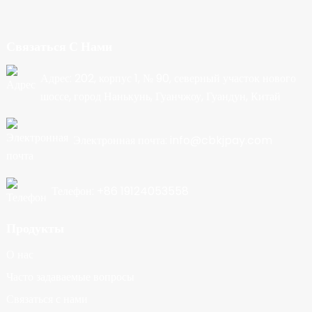
Связаться С Нами
Адрес: 202, корпус 1, № 90, северный участок нового
шоссе, город Нанькунь, Гуанчжоу, Гуандун, Китай
Электронная почта: info@cbkjpay.com
Телефон: +86 19124053558
Продукты
О нас
Часто задаваемые вопросы
Связаться с нами