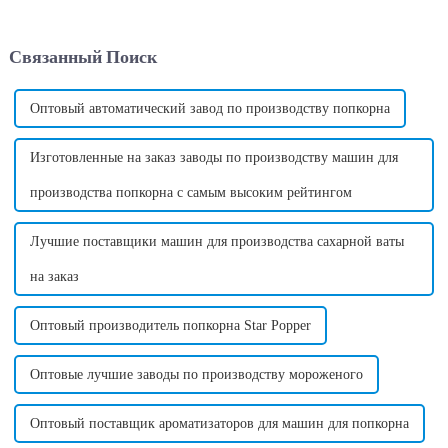
посетителей тротуаров
прибыльна и прибыльна?
своими яркими завитками и
Мой ответ на этот вопрос:
восхитительным вкусом.
Да, машина по производству
Связанный Поиск
Однако, помимо внешнего
сладкой ваты действительно
вида и вкуса, хлопок может...
приносит высокую прибыль и
может принести много
денег....
Оптовый автоматический завод по производству попкорна
Изготовленные на заказ заводы по производству машин для
производства попкорна с самым высоким рейтингом
Лучшие поставщики машин для производства сахарной ваты
на заказ
Оптовый производитель попкорна Star Popper
Оптовые лучшие заводы по производству мороженого
Оптовый поставщик ароматизаторов для машин для попкорна