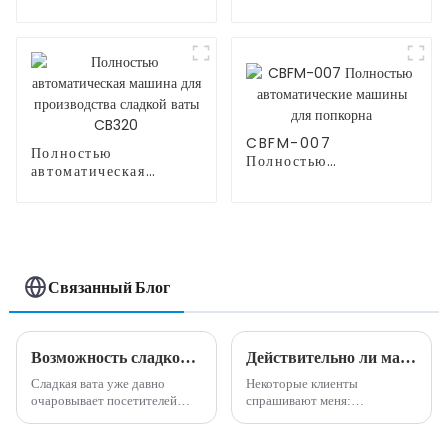
машина для
производства сладкой
ваты CB730
CBFM-007
Полностью
Полностью
автоматическая
автоматические
машина для
машины для попкорна
производства сладкой
ваты CB320
Связанный Блог
Возможность сладкого бизнеса: преимущества машины для производства сладкой ваты
Действительно ли машина по производству сладкой ваты высокодоходна и прибыльна?
Сладкая вата уже давно
Некоторые клиенты
очаровывает посетителей
спрашивают меня:
карнавалов, посетителей
действительно ли машина для
парков развлечений и
производства сладкой ваты