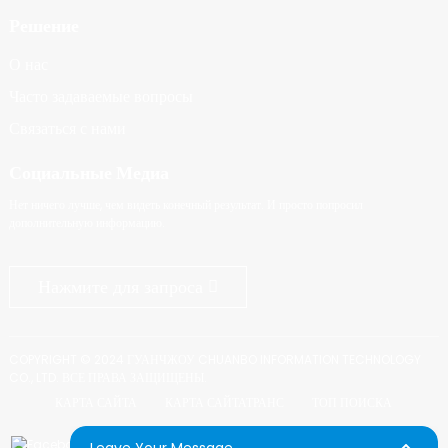
Решение
О нас
Часто задаваемые вопросы
Связаться с нами
Социальные Медиа
Нет ничего лучше, чем видеть конечный результат. И просто попросил
дополнительную информацию.
Нажмите для запроса
COPYRIGHT © 2024 ГУАНЧЖОУ CHUANBO INFORMATION TECHNOLOGY
CO., LTD. ВСЕ ПРАВА ЗАЩИЩЕНЫ.
КАРТА САЙТА
КАРТА САЙТАТРАНС
ТОП ПОИСКА
Leave Your Message