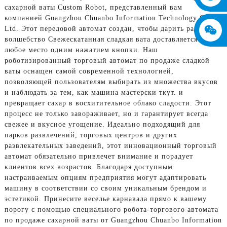
сахарной ваты Custom Robot, представленный вам
компанией Guangzhou Chuanbo Information Technology Co.,
Ltd. Этот передовой автомат создан, чтобы дарить радость и
волшебство Свежескатанная сладкая вата доставляется в
любое место одним нажатием кнопки. Наш
роботизированный торговый автомат по продаже сладкой
ваты оснащен самой современной технологией,
позволяющей пользователям выбирать из множества вкусов
и наблюдать за тем, как машина мастерски ткут. и
превращает сахар в восхитительное облако сладости. Этот
процесс не только завораживает, но и гарантирует всегда
свежее и вкусное угощение. Идеально подходящий для
парков развлечений, торговых центров и других
развлекательных заведений, этот инновационный торговый
автомат обязательно привлечет внимание и порадует
клиентов всех возрастов. Благодаря доступным
настраиваемым опциям предприятия могут адаптировать
машину в соответствии со своим уникальным брендом и
эстетикой. Принесите веселье карнавала прямо к вашему
порогу с помощью специального робота-торгового автомата
по продаже сахарной ваты от Guangzhou Chuanbo Information