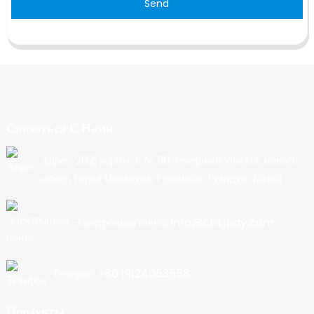
Send
Связаться С Нами
Адрес: 202, корпус 1, № 90, северный участок нового
шоссе, город Нанькунь, Гуанчжоу, Гуандун, Китай
Электронная почта: info@cbkjpay.com
Телефон: +86 19124053558
Продукты