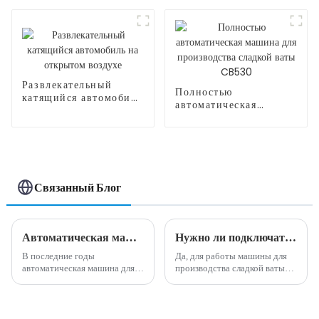
производства сладкой
производства сладкой
ваты CB525H
ваты CB320
Развлекательный
Полностью
катящийся автомобиль
автоматическая
на открытом воздухе
машина для
производства сладкой
ваты CB530
Связанный Блог
Автоматическая машина для производства сладкой ваты: идеальное сочетание инноваций и удобства.
Нужно ли подключать машины для производства сладкой ваты??
В последние годы
Да, для работы машины для
автоматическая машина для
производства сладкой ваты
производства сладкой ваты
обычно необходимо
стала популярным и
подключить к электрической
инновационным дополнением
розетке. Требуемое
к пищевой промышленности.
напряжение может