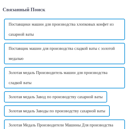
Эта машина предлагает
варьироваться в зависимости
Связанный Поиск
удобный и эффективный
от страны в зависимости от
способ производства
стандартного напряжения в
сахарной ваты...
этой стране. ...
Поставщики машин для производства хлопковых конфет из
сахарной ваты
Поставщик машин для производства сладкой ваты с золотой
медалью
Золотая медаль Производитель машин для производства
сладкой ваты
Золотая медаль Завод по производству сахарной ваты
Золотая медаль Заводы по производству сахарной ваты
Золотая Медаль Производители Машины Для производства