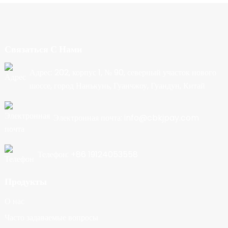
Связаться С Нами
Адрес: 202, корпус 1, № 90, северный участок нового
шоссе, город Нанькунь, Гуанчжоу, Гуандун, Китай
Электронная почта: info@cbkjpay.com
Телефон: +86 19124053558
Продукты
О нас
Часто задаваемые вопросы