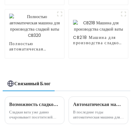
машина для
сахарной ваты
производства сладкой
ваты CB525H
CB218 Машина для
производства сладкой
Полностью
ваты
автоматическая
машина для
производства сладкой
ваты CB320
Связанный Блог
Возможность сладкого бизнеса: преимущества машины для производства сладкой ваты
Автоматическая машина для производства сладкой ваты: идеальное сочетание инноваций и удобства.
Сладкая вата уже давно
В последние годы
очаровывает посетителей
автоматическая машина для
карнавалов, посетителей
производства сладкой ваты
парков развлечений и
стала популярным и
посетителей тротуаров
инновационным дополнением