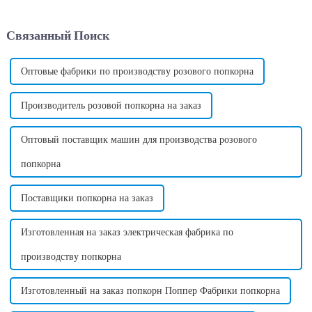
своими яркими завитками и
к пищевой промышленности.
восхитительным вкусом.
Эта машина предлагает
Связанный Поиск
Однако, помимо внешнего
удобный и эффективный
вида и вкуса, хлопок может...
способ производства
сахарной ваты...
Оптовые фабрики по производству розового попкорна
Производитель розовой попкорна на заказ
Оптовый поставщик машин для производства розового
попкорна
Поставщики попкорна на заказ
Изготовленная на заказ электрическая фабрика по
производству попкорна
Изготовленный на заказ попкорн Поппер Фабрики попкорна