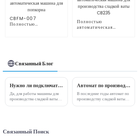
CBFM-007
Полностью
Полностью
автоматическая
автоматическая
машина для
машина для попкорна
производства сладкой
ваты CB235
Связанный Блог
Нужно ли подключать машины для производства сладкой ваты??
Автомат по производству сладкой ваты: приятная тенденция в вендинговой индустрии
Да, для работы машины для
В последние годы автомат по
производства сладкой ваты
производству сладкой ваты
обычно необходимо
стал популярной и
подключить к электрической
прибыльной возможностью
розетке. Требуемое
для бизнеса в вендинговой
напряжение может
индустрии. Эта
варьироваться в зависимости
инновационная машина
Связанный Поиск
от страны в зависимости от
позволяет предпринимателям
стандартного напряжения в
создавать вкусные и ...