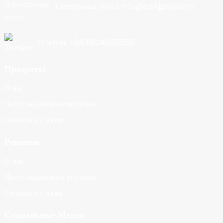
Электронная почта: info@cbkjpay.com
Телефон: +86 19124053558
Продукты
О нас
Часто задаваемые вопросы
Связаться с нами
Решение
О нас
Часто задаваемые вопросы
Связаться с нами
Социальные Медиа