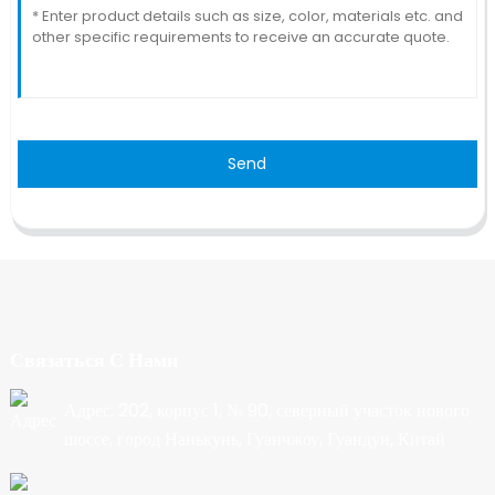
Send
Связаться С Нами
Адрес: 202, корпус 1, № 90, северный участок нового
шоссе, город Нанькунь, Гуанчжоу, Гуандун, Китай