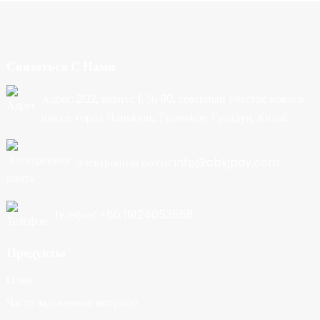
Связаться С Нами
Адрес: 202, корпус 1, № 90, северный участок нового
шоссе, город Нанькунь, Гуанчжоу, Гуандун, Китай
Электронная почта: info@cbkjpay.com
Телефон: +86 19124053558
Продукты
О нас
Часто задаваемые вопросы