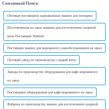
Связанный Поиск
революцию в традиционном
от страны в зависимости от
способе изготовления конфет,
стандартного напряжения в
обеспечивая...
этой стране. ...
Оптовые поставщики карнавальных машин для попкорна
Изготовленная на заказ машина для изготовления сахарной
ваты Поставщик Walmart
Поставщик машин для мороженого самообслуживания на заказ
Оптовый завод по производству сладкой ваты
Заводы по производству оборудования для кафе-мороженого
на заказ
Поставщики оборудования для кафе-мороженого на заказ
Фабрика по производству машин для изготовления сахарной