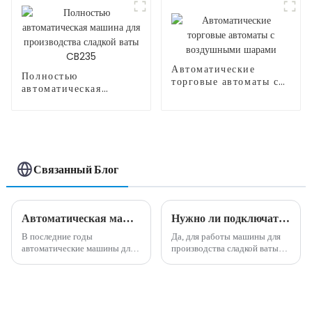
ваты CB525H
Автоматические
Полностью
торговые автоматы с
автоматическая
воздушными шарами
машина для
производства сладкой
ваты CB235
Связанный Блог
Автоматическая машина для производства сладкой ваты, зарабатывающая деньги на рынке
Нужно ли подключать машины для производства сладкой ваты??
В последние годы
Да, для работы машины для
автоматические машины для
производства сладкой ваты
производства сладкой ваты
обычно необходимо
стали выгодной
подключить к электрической
возможностью для бизнеса на
розетке. Требуемое
рынке. Эта инновационная
напряжение может
машина произвела
варьироваться в зависимости