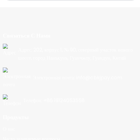
Связаться С Нами
Адрес: 202, корпус 1, № 90, северный участок нового
шоссе, город Нанькунь, Гуанчжоу, Гуандун, Китай
Электронная почта: info@cbkjpay.com
Телефон: +86 19124053558
Продукты
О нас
Часто задаваемые вопросы