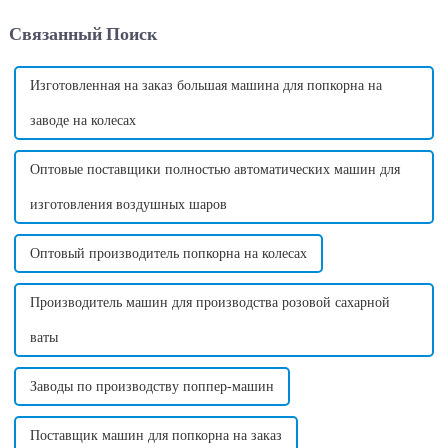
восхитительным вкусом.
эффективный способ
Связанный Поиск
Однако, помимо внешнего
производства сладкой ваты,
вида и вкуса, хлопок может...
любимого продукта...
Изготовленная на заказ большая машина для попкорна на
заводе на колесах
Оптовые поставщики полностью автоматических машин для
изготовления воздушных шаров
Оптовый производитель попкорна на колесах
Производитель машин для производства розовой сахарной
ваты
Заводы по производству поппер-машин
Поставщик машин для попкорна на заказ