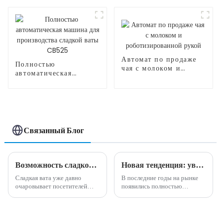
сахарной ваты
мороженого
Автомат по продаже
Полностью
чая с молоком и
автоматическая
роботизированной
машина для
рукой
производства сладкой
ваты CB525
Связанный Блог
Возможность сладкого бизнеса: преимущества машины для производства сладкой ваты
Новая тенденция: увеличьте свой доход с помощью инновационных машин для производства сладкой ваты
Сладкая вата уже давно
В последние годы на рынке
очаровывает посетителей
появились полностью
карнавалов, посетителей
автоматические машины для
парков развлечений и
производства сладкой ваты.
посетителей тротуаров
Эти машины предлагают
своими яркими завитками и
интеллектуальный и