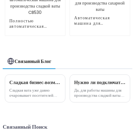
Автоматическая
Полностью
машина для
автоматическая
производства
машина для
сахарной ваты
производства сладкой
ваты CB530
Связанный Блог
Сладкая бизнес-возможность: преимущества машины для производства сладкой ваты
Нужно ли подключать машины для производства сладкой ваты??
Сладкая вата уже давно
Да, для работы машины для
очаровывает посетителей
производства сладкой ваты
карнавалов, посетителей
обычно необходимо
парков развлечений и
подключить к электрической
посетителей тротуаров
розетке. Требуемое
своими яркими завитками и
напряжение может
восхитительным вкусом.
варьироваться в зависимости
Связанный Поиск
Однако, помимо внешнего
от страны в зависимости от
вида и вкуса, хлопок может...
стандартного напряжения в