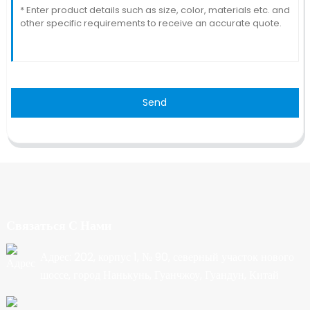
Send
Связаться С Нами
Адрес: 202, корпус 1, № 90, северный участок нового
шоссе, город Нанькунь, Гуанчжоу, Гуандун, Китай