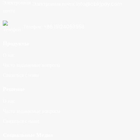
Электронная почта: info@cbkjpay.com
Телефон: +86 19124053558
Продукты
О нас
Часто задаваемые вопросы
Связаться с нами
Решение
О нас
Часто задаваемые вопросы
Связаться с нами
Социальные Медиа