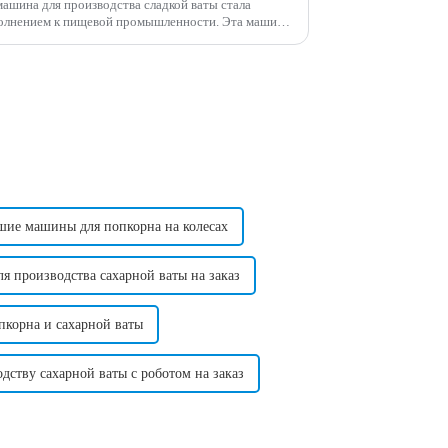
машина для производства сладкой ваты стала
ием к пищевой промышленности. Эта машина
способ производства сахарной ваты...
ьшие машины для попкорна на колесах
 производства сахарной ваты на заказ
пкорна и сахарной ваты
дству сахарной ваты с роботом на заказ