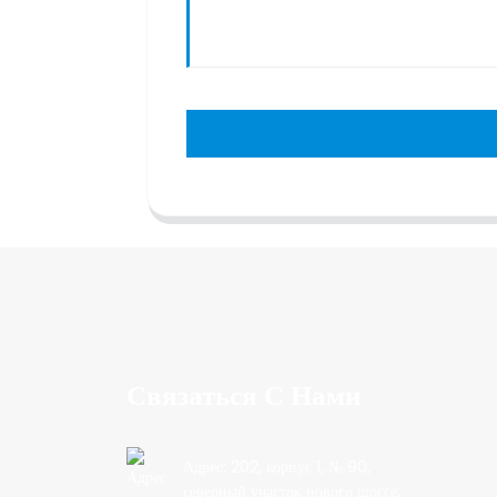
Связаться С Нами
Адрес: 202, корпус 1, № 90,
северный участок нового шоссе,