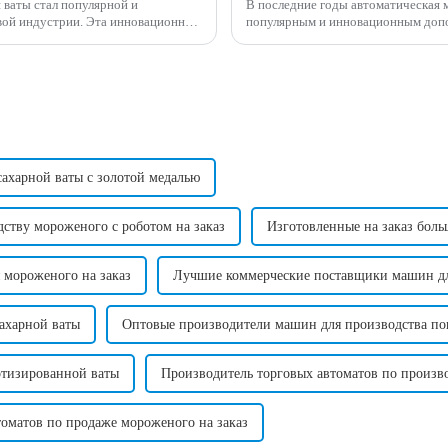
 ваты стал популярной и
В последние годы автоматическая 
 Эта инновационная
популярным и инновационным дополнен
ные и ...
предлагает удобный и эффективный 
ахарной ваты с золотой медалью
ству мороженого с роботом на заказ
Изготовленные на заказ бол
 мороженого на заказ
Лучшие коммерческие поставщики машин для
ахарной ваты
Оптовые производители машин для производства по
отизированной ваты
Производитель торговых автоматов по произво
оматов по продаже мороженого на заказ