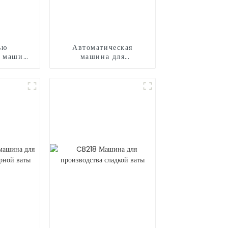
ью
Автоматическая
я машина
машина для
ного
мороженого