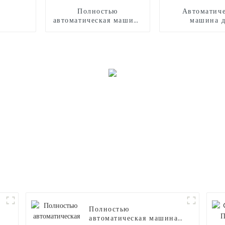
Полностью
Автоматиче
автоматическая машина
машина 
для производства
производства 
сладкой ваты CB320
ваты
Полностью
автоматическая машина