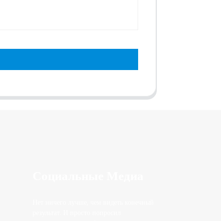
Социальные Медиа
Нет ничего лучше, чем видеть конечный
результат. И просто попросил