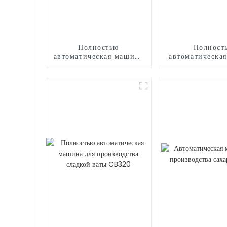
Полностью
Полност
автоматическая машина
автоматическа
для производства
для мороже
сладкой ваты CB525H