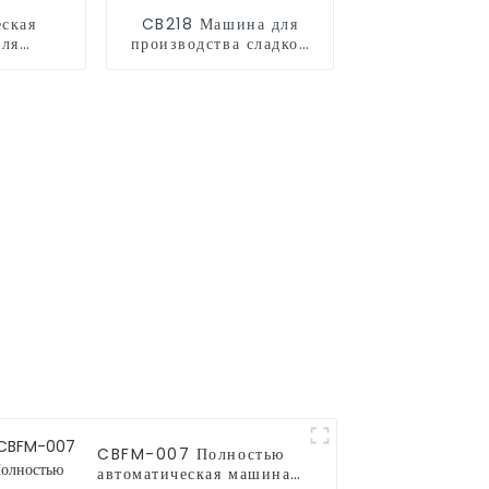
ская
CB218 Машина для
для
производства сладкой
сахарной
ваты
CBFM-007 Полностью
автоматическая машина