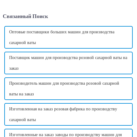
интеллектуальный и
своими яркими завитками и
эффективный способ
восхитительным вкусом.
Связанный Поиск
производства сладкой ваты,
Однако, помимо внешнего
любимого продукта...
вида и вкуса, хлопок может...
Оптовые поставщики больших машин для производства
сахарной ваты
Поставщик машин для производства розовой сахарной ваты на
заказ
Производитель машин для производства розовой сахарной
ваты на заказ
Изготовленная на заказ розовая фабрика по производству
сахарной ваты
Изготовленные на заказ заводы по производству машин для