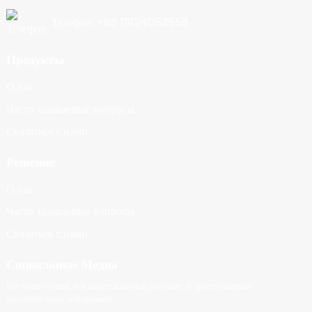
Телефон: +86 19124053558
Продукты
О нас
Часто задаваемые вопросы
Связаться с нами
Решение
О нас
Часто задаваемые вопросы
Связаться с нами
Социальные Медиа
Нет ничего лучше, чем видеть конечный результат. И просто попросил
дополнительную информацию.