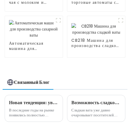
чая с молоком и
торговые автоматы с
роботизированной
воздушными шарами
рукой
CB218 Машина для
Автоматическая
производства сладкой
машина для
ваты
производства
сахарной ваты
Связанный Блог
Новая тенденция: увеличьте свой доход с помощью инновационных машин для производства сладкой ваты
Возможность сладкого бизнеса: преимущества машины для производства сладкой ваты
В последние годы на рынке
Сладкая вата уже давно
появились полностью
очаровывает посетителей
автоматические машины для
карнавалов, посетителей
производства сладкой ваты.
парков развлечений и
Эти машины предлагают
посетителей тротуаров