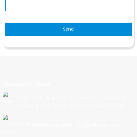
Send
Связаться С Нами
Адрес: 202, корпус 1, № 90, северный участок нового
шоссе, город Нанькунь, Гуанчжоу, Гуандун, Китай
Электронная почта: info@cbkjpay.com