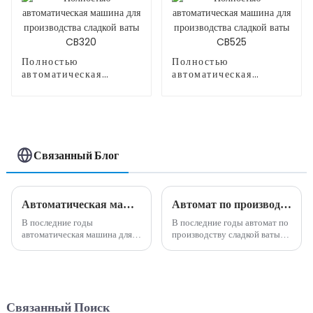
Полностью
Полностью
автоматическая
автоматическая
машина для
машина для
производства сладкой
производства сладкой
ваты CB320
ваты CB525
Связанный Блог
Автоматическая машина для производства сладкой ваты: идеальное сочетание инноваций и удобства.
Автомат по производству сладкой ваты: приятная тенденция в вендинговой индустрии
В последние годы
В последние годы автомат по
автоматическая машина для
производству сладкой ваты
производства сладкой ваты
стал популярной и
стала популярным и
прибыльной возможностью
инновационным дополнением
для бизнеса в вендинговой
к пищевой промышленности.
индустрии. Эта
Эта машина предлагает
инновационная машина
Связанный Поиск
удобный и эффективный
позволяет предпринимателям