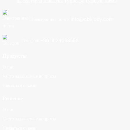
шоссе, город Нанькунь, Гуанчжоу, Гуандун, Китай
Электронная почта: info@cbkjpay.com
Телефон: +86 19124053558
Продукты
О нас
Часто задаваемые вопросы
Связаться с нами
Решение
О нас
Часто задаваемые вопросы
Связаться с нами