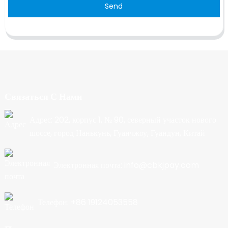
Send
Связаться С Нами
Адрес: 202, корпус 1, № 90, северный участок нового
шоссе, город Нанькунь, Гуанчжоу, Гуандун, Китай
Электронная почта: info@cbkjpay.com
Телефон: +86 19124053558