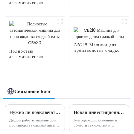
мороженого
автоматическая
машина для
производства сладкой
ваты CB525H
CB218 Машина для
производства сладкой
Полностью
ваты
автоматическая
машина для
производства сладкой
ваты CB530
Связанный Блог
Нужно ли подключать машины для производства сладкой ваты??
Новая инвестиционная возможность - полностью автоматическая машина для производства сладкой ваты
Да, для работы машины для
Благодаря достижениям в
производства сладкой ваты
области технологий и
обычно необходимо
автоматизации в последние