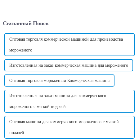
подключить к электрической
годы индустрия торговых
розетке. Требуемое
автоматов пережила быстрый
напряжение может
рост, став одной из самых
варьироваться в зависимости
популярных новых
Связанный Поиск
от страны в зависимости от
инвестиционных
стандартного напряжения в
возможностей в мире.
этой стране. ...
Оптовая торговля коммерческой машиной для производства
мороженого
Изготовленная на заказ коммерческая машина для мороженого
Оптовая торговля мороженым Коммерческая машина
Изготовленная на заказ машина для коммерческого
мороженого с мягкой подачей
Оптовая машина для коммерческого мороженого с мягкой
подачей