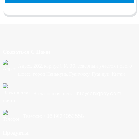
Связаться С Нами
Адрес: 202, корпус 1, № 90, северный участок нового
шоссе, город Нанькунь, Гуанчжоу, Гуандун, Китай
Электронная почта: info@cbkjpay.com
Телефон: +86 19124053558
Продукты