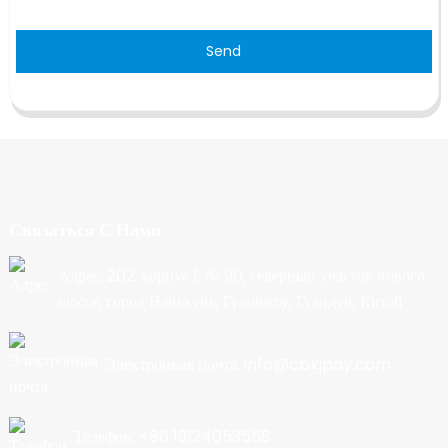
Send
Связаться С Нами
Адрес: 202, корпус 1, № 90, северный участок нового
шоссе, город Нанькунь, Гуанчжоу, Гуандун, Китай
Электронная почта: info@cbkjpay.com
Телефон: +86 19124053558