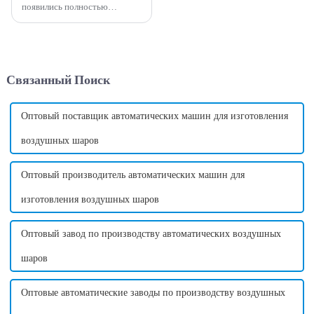
появились полностью
автоматические машины для
производства сладкой ваты.
Эти машины предлагают
интеллектуальный и
эффективный способ
Связанный Поиск
производства сладкой ваты,
любимого продукта...
Оптовый поставщик автоматических машин для изготовления
воздушных шаров
Оптовый производитель автоматических машин для
изготовления воздушных шаров
Оптовый завод по производству автоматических воздушных
шаров
Оптовые автоматические заводы по производству воздушных