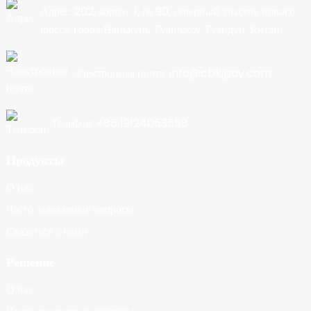
Адрес: 202, корпус 1, № 90, северный участок нового
шоссе, город Нанькунь, Гуанчжоу, Гуандун, Китай
Электронная почта: info@cbkjpay.com
Телефон: +86 19124053558
Продукты
О нас
Часто задаваемые вопросы
Связаться с нами
Решение
О нас