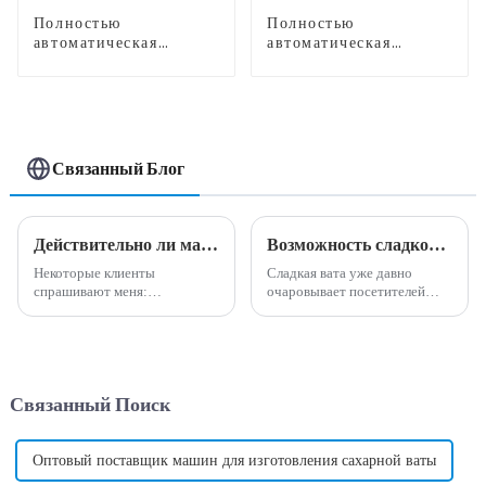
Полностью
Полностью
автоматическая
автоматическая
машина для
машина для
производства сладкой
производства сладкой
ваты CB368
ваты CB525
Связанный Блог
Действительно ли машина по производству сладкой ваты высокодоходна и прибыльна?
Возможность сладкого бизнеса: преимущества машины для производства сладкой ваты
Некоторые клиенты
Сладкая вата уже давно
спрашивают меня:
очаровывает посетителей
действительно ли машина для
карнавалов, посетителей
производства сладкой ваты
парков развлечений и
прибыльна и прибыльна?
посетителей тротуаров
Мой ответ на этот вопрос:
своими яркими завитками и
Да, машина по производству
восхитительным вкусом.
Связанный Поиск
сладкой ваты действительно
Однако, помимо внешнего
приносит высокую прибыль и
вида и вкуса, хлопок может...
может принести много
денег....
Оптовый поставщик машин для изготовления сахарной ваты