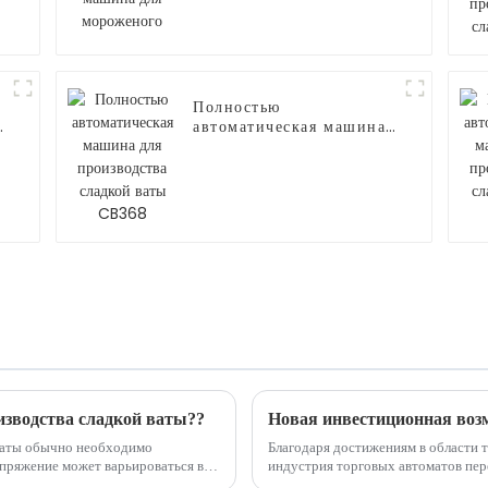
Полностью
автоматическая машина
для производства
сладкой ваты CB368
зводства сладкой ваты??
 ваты обычно необходимо
Благодаря достижениям в области 
индустрия торговых автоматов пер
зависимости от страны в зависимости от стандартного напряжения в этой стране. ...
популярных новых инвестиционных