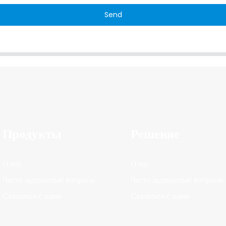
Send
Продукты
Решение
О нас
О нас
Часто задаваемые вопросы
Часто задаваемые вопросы
Связаться с нами
Связаться с нами