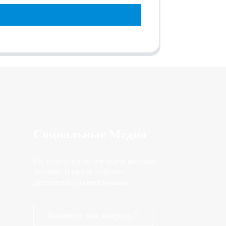
Социальные Медиа
Нет ничего лучше, чем видеть конечный
результат. И просто попросил
дополнительную информацию.
Нажмите для запроса