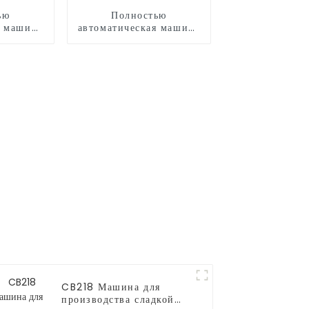
ью
Полностью
я машина
автоматическая машина
дства
для производства
 CB525H
сладкой ваты CB530
CB218 Машина для
производства сладкой