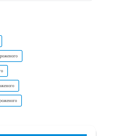
ороженого
го
роженого
ороженого