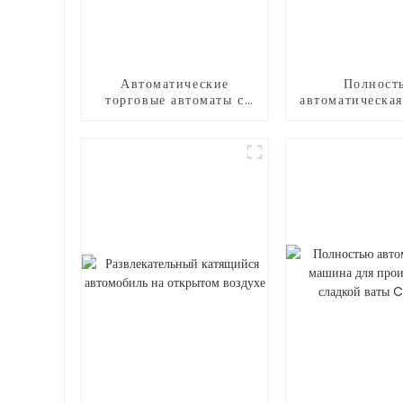
Автоматические
Полност
торговые автоматы с
автоматическа
воздушными шарами
для произво
сладкой ваты