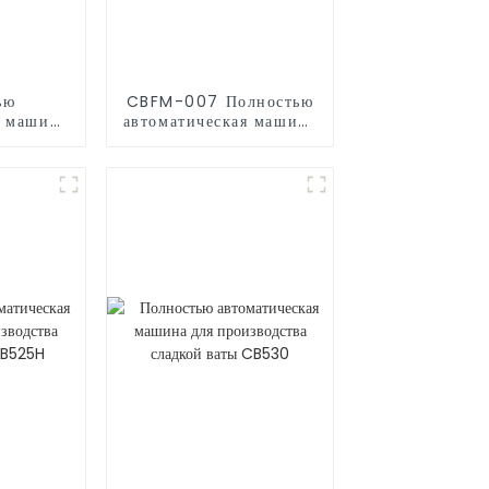
ью
CBFM-007 Полностью
я машина
автоматическая машина
дства
для попкорна
 CB525