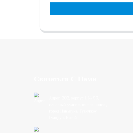
Связаться С Нами
Адрес: 202, корпус 1, № 90,
северный участок нового шоссе,
город Нанькунь, Гуанчжоу,
Гуандун, Китай