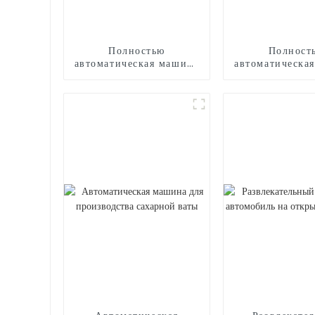
Полностью
Полност
автоматическая машина
автоматическа
для производства
для произво
сладкой ваты CB525
сладкой ваты