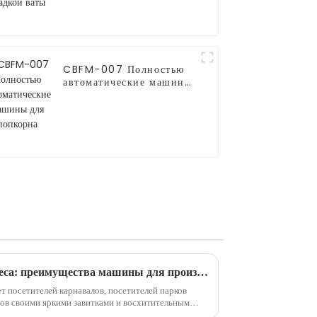
CBFM-007 Полностью
автоматические машины
для попкорна
Возможность сладкого бизнеса: преимущества машины для производства сладкой ваты
т посетителей карнавалов, посетителей парков
ров своими яркими завитками и восхитительным
о вида и вкуса, хлопок может...