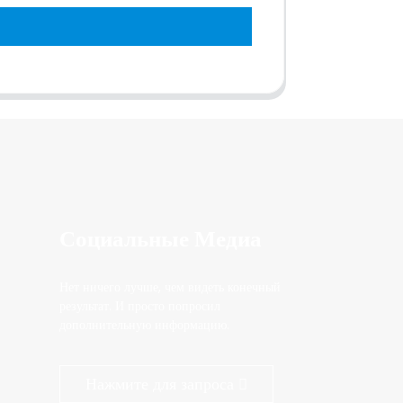
Социальные Медиа
Нет ничего лучше, чем видеть конечный
результат. И просто попросил
дополнительную информацию.
Нажмите для запроса