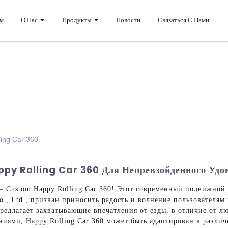
м
О Нас
Продукты
Новости
Связаться С Нами
ing Car 360
py Rolling Car 360 Для Непревзойденного Удо
Custom Happy Rolling Car 360! Этот современный подвижной 
o., Ltd., призван приносить радость и волнение пользователям
предлагает захватывающие впечатления от езды, в отличие от л
иями, Happy Rolling Car 360 может быть адаптирован к различ