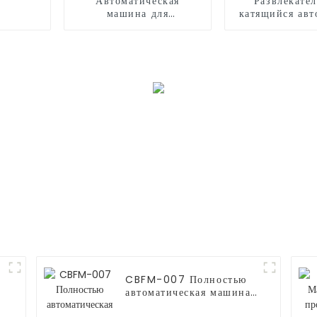
Автоматическая
Развлекате
машина для
катящийся авт
производства сахарной
на открытом 
ваты
CBFM-007 Полностью
автоматическая машина
й
для попкорна