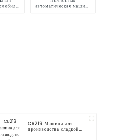
льный
Полностью
омобиль
автоматическая машина
воздухе
для производства
сладкой ваты CB730
CB218 Машина для
производства сладкой
ваты