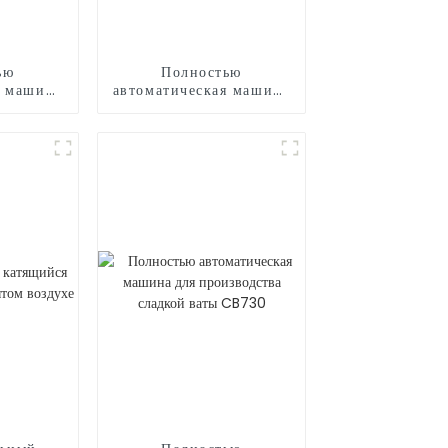
ью
Полностью
я машина
автоматическая машина
дства
для мороженого
 CB525H