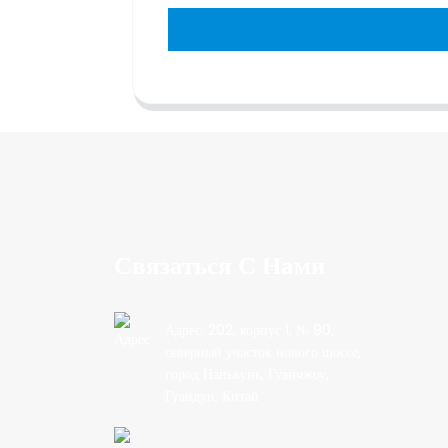
Связаться С Нами
Адрес: 202, корпус 1, № 90,
северный участок нового шоссе,
город Нанькунь, Гуанчжоу,
Гуандун, Китай