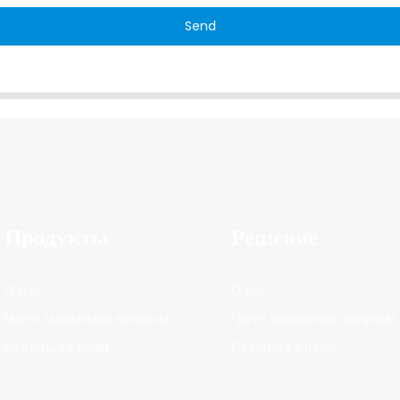
Send
Продукты
Решение
О нас
О нас
Часто задаваемые вопросы
Часто задаваемые вопросы
Связаться с нами
Связаться с нами