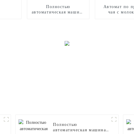
Полностью
Автомат по п
автоматическая машина
чая с моло
для производства
роботизиров
сладкой ваты CB320
рукой
Полностью
автоматическая машина