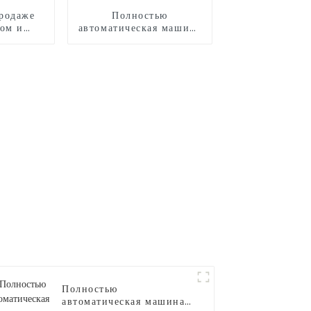
родаже
Полностью
ком и
автоматическая машина
анной
для производства
сладкой ваты CB530
Полностью
автоматическая машина