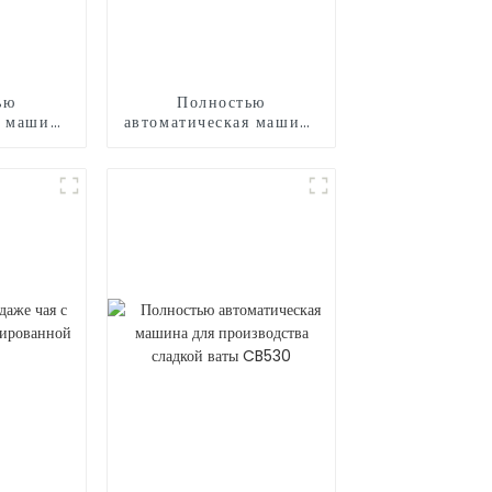
ью
Полностью
я машина
автоматическая машина
дства
для производства
 CB730
сладкой ваты CB235