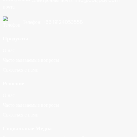
Электронная почта: info@cbkjpay.com
Телефон: +86 19124053558
Продукты
О нас
Часто задаваемые вопросы
Связаться с нами
Решение
О нас
Часто задаваемые вопросы
Связаться с нами
Социальные Медиа