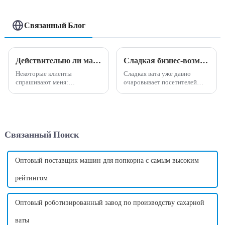
Связанный Блог
Действительно ли машина по производству сладкой ваты высокодоходна и прибыльна?
Сладкая бизнес-возможность: преимущества машины для производства сладкой ваты
Некоторые клиенты
Сладкая вата уже давно
спрашивают меня:
очаровывает посетителей
действительно ли машина для
карнавалов, посетителей
производства сладкой ваты
парков развлечений и
прибыльна и прибыльна?
посетителей тротуаров
Мой ответ на этот вопрос:
своими яркими завитками и
Да, машина по производству
восхитительным вкусом.
Связанный Поиск
сладкой ваты действительно
Однако, помимо внешнего
приносит высокую прибыль и
вида и вкуса, хлопок может...
может принести много
денег....
Оптовый поставщик машин для попкорна с самым высоким
рейтингом
Оптовый роботизированный завод по производству сахарной
ваты