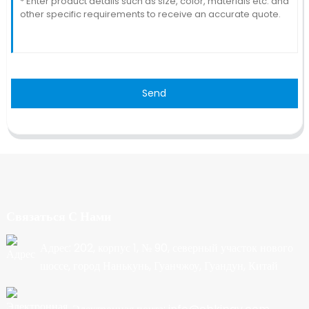
Send
Связаться С Нами
Адрес: 202, корпус 1, № 90, северный участок нового
шоссе, город Нанькунь, Гуанчжоу, Гуандун, Китай