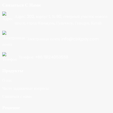
Связаться С Нами
Адрес: 202, корпус 1, № 90, северный участок нового
шоссе, город Нанькунь, Гуанчжоу, Гуандун, Китай
Электронная почта: info@cbkjpay.com
Телефон: +86 19124053558
Продукты
О нас
Часто задаваемые вопросы
Связаться с нами
Решение