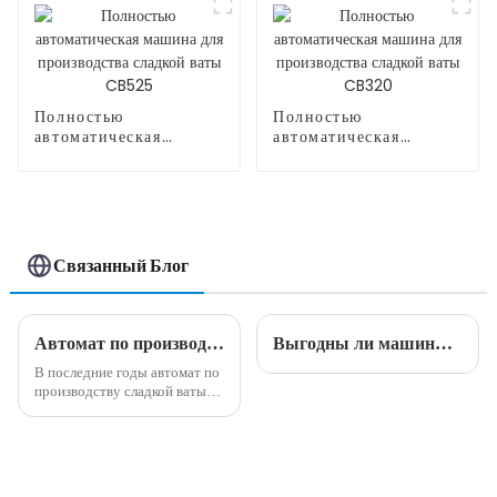
Полностью
Полностью
автоматическая
автоматическая
машина для
машина для
производства сладкой
производства сладкой
ваты CB525
ваты CB320
Связанный Блог
Автомат по производству сладкой ваты: приятная тенденция в вендинговой индустрии
Выгодны ли машины для производства сладкой ваты?
В последние годы автомат по
производству сладкой ваты
стал популярной и
прибыльной возможностью
для бизнеса в вендинговой
индустрии. Эта
инновационная машина