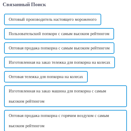
Связанный Поиск
сладкой ваты действительно
от страны в зависимости от
приносит высокую прибыль и
стандартного напряжения в
может принести много
этой стране. ...
денег....
Оптовый производитель настоящего мороженого
Пользовательский попкорн с самым высоким рейтингом
Оптовая продажа попкорна с самым высоким рейтингом
Изготовленная на заказ тележка для попкорна на колесах
Оптовая тележка для попкорна на колесах
Изготовленная на заказ машина для попкорна с самым
высоким рейтингом
Оптовая продажа попкорна с горячим воздухом с самым
высоким рейтингом