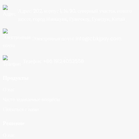
Адрес: 202, корпус 1, № 90, северный участок нового
шоссе, город Нанькунь, Гуанчжоу, Гуандун, Китай
Электронная почта: info@cbkjpay.com
Телефон: +86 19124053558
Продукты
О нас
Часто задаваемые вопросы
Связаться с нами
Решение
О нас