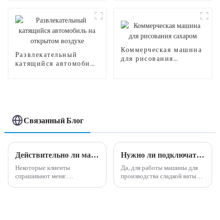
производства сладкой
ваты CB320
Коммерческая машина
Развлекательный
для рисования
катящийся автомобиль
сахаром
на открытом воздухе
Связанный Блог
Действительно ли машина по производству сладкой ваты высокодоходна и прибыльна?
Нужно ли подключать машины для производства сладкой ваты??
Некоторые клиенты
Да, для работы машины для
спрашивают меня:
производства сладкой ваты
действительно ли машина для
обычно необходимо
производства сладкой ваты
подключить к электрической
прибыльна и прибыльна?
розетке. Требуемое
Мой ответ на этот вопрос:
напряжение может
Да, машина по производству
варьироваться в зависимости