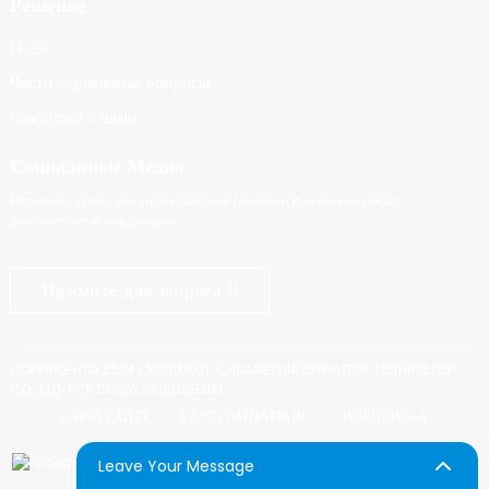
Решение
О нас
Часто задаваемые вопросы
Связаться с нами
Социальные Медиа
Нет ничего лучше, чем видеть конечный результат. И просто попросил
дополнительную информацию.
Нажмите для запроса
COPYRIGHT © 2024 ГУАНЧЖОУ CHUANBO INFORMATION TECHNOLOGY
CO., LTD. ВСЕ ПРАВА ЗАЩИЩЕНЫ.
КАРТА САЙТА
КАРТА САЙТАТРАНС
ТОП ПОИСКА
Leave Your Message