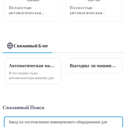
Полностью
Полностью
автоматическая
автоматическая
машина для
машина для
производства сладкой
производства сладкой
ваты CB525
ваты CB730
Связанный Блог
Автоматическая машина для производства сладкой ваты: идеальное сочетание инноваций и удобства.
Выгодны ли машины для производства сладкой ваты?
В последние годы
автоматическая машина для
производства сладкой ваты
стала популярным и
инновационным дополнением
к пищевой промышленности.
Эта машина предлагает
Связанный Поиск
удобный и эффективный
способ производства
сахарной ваты...
Завод по изготовлению коммерческого оборудования для