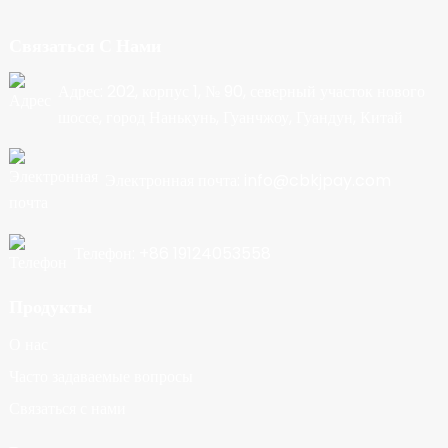
Связаться С Нами
Адрес: 202, корпус 1, № 90, северный участок нового
шоссе, город Нанькунь, Гуанчжоу, Гуандун, Китай
Электронная почта: info@cbkjpay.com
Телефон: +86 19124053558
Продукты
О нас
Часто задаваемые вопросы
Связаться с нами