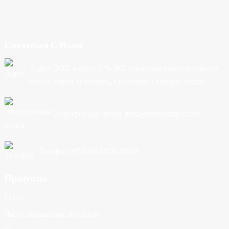
Связаться С Нами
Адрес: 202, корпус 1, № 90, северный участок нового
шоссе, город Нанькунь, Гуанчжоу, Гуандун, Китай
Электронная почта: info@cbkjpay.com
Телефон: +86 19124053558
Продукты
О нас
Часто задаваемые вопросы