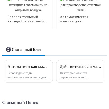
Развлекательный
Автоматическая
катящийся автомобиль
машина для
на открытом воздухе
производства
сахарной ваты
Связанный Блог
Автоматическая машина для производства сладкой ваты: идеальное сочетание инноваций и удобства.
Действительно ли машина по производству сладкой ваты высокодоходна и прибыльна?
В последние годы
Некоторые клиенты
автоматическая машина для
спрашивают меня:
производства сладкой ваты
действительно ли машина для
стала популярным и
производства сладкой ваты
инновационным дополнением
прибыльна и прибыльна?
к пищевой промышленности.
Мой ответ на этот вопрос:
Эта машина предлагает
Да, машина по производству
Связанный Поиск
удобный и эффективный
сладкой ваты действительно
способ производства
приносит высокую прибыль и