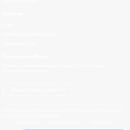
Связаться с нами
Решение
О нас
Часто задаваемые вопросы
Связаться с нами
Социальные Медиа
Нет ничего лучше, чем видеть конечный результат. И просто попросил
дополнительную информацию.
Нажмите для запроса
COPYRIGHT © 2024 ГУАНЧЖОУ CHUANBO INFORMATION TECHNOLOGY
CO., LTD. ВСЕ ПРАВА ЗАЩИЩЕНЫ.
КАРТА САЙТА
КАРТА САЙТАТРАНС
ТОП ПОИСКА