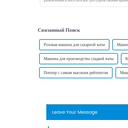
развлечений и посетителей тротуаров своими ярки
вкусом. Однако, помимо внешнего вида и вкуса, хл
Связанный Поиск
Розовая машина для сахарной ваты
Машин
Машина для производства сладкой ваты
К
Поппер с самым высоким рейтингом
Маши
Leave Your Message