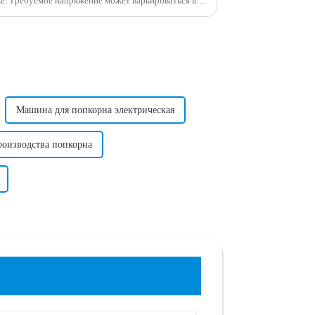
ься в
зависимости от страны в зависимости от стандартного напряжения в этой стране. ...
Машина для попкорна электрическая
роизводства попкорна