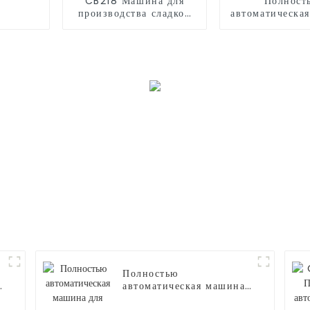
CB218 Машина для
Полност
производства сладкой
автоматическа
ваты
для произво
сладкой ваты
Полностью
автоматическая машина
для производства