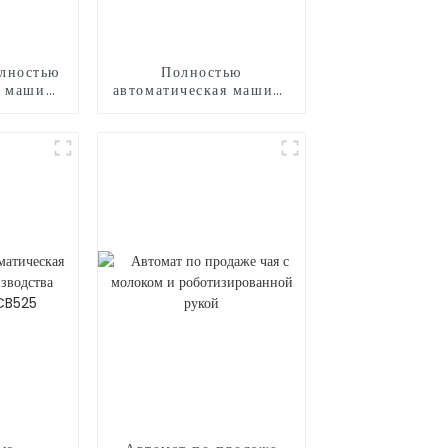
лностью
Полностью
я машина
автоматическая машина
рна
для мороженого