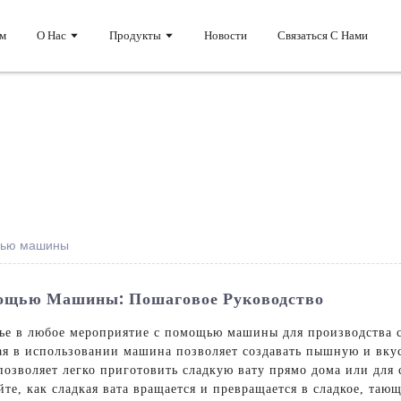
м
О Нас
Продукты
Новости
Связаться С Нами
ощью машины
мощью Машины: Пошаговое Руководство
лье в любое мероприятие с помощью машины для производства 
тая в использовании машина позволяет создавать пышную и вкус
озволяет легко приготовить сладкую вату прямо дома или для 
йте, как сладкая вата вращается и превращается в сладкое, та