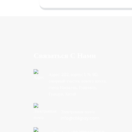
Связаться С Нами
Адрес: 202, корпус 1, № 90,
северный участок нового шоссе,
город Нанькунь, Гуанчжоу,
Гуандун, Китай
Электронная почта:
info@cbkjpay.com