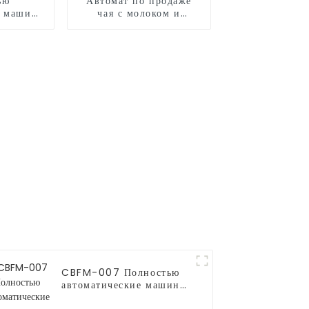
ью
Автомат по продаже
я машина
чая с молоком и
дства
роботизированной
 CB525
рукой
CBFM-007 Полностью
автоматические машины
для попкорна