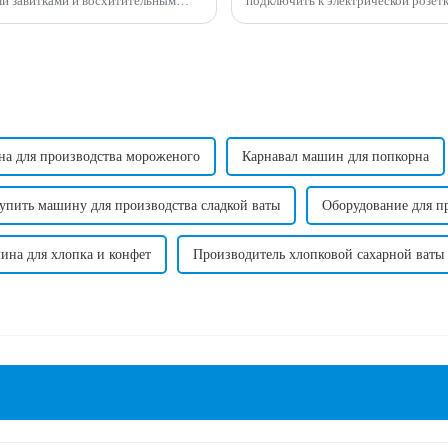
ми завитками и восхитительным
подключить к электрической розетке. Требуемое напряжение может варьироват
опок может...
а для производства мороженого
Карнавал машин для попкорна
упить машину для производства сладкой ваты
Оборудование для п
на для хлопка и конфет
Производитель хлопковой сахарной ваты