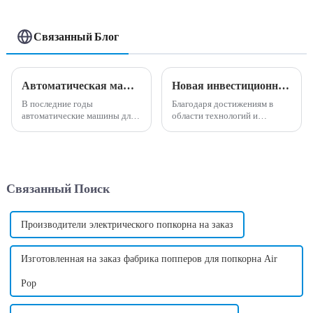
Связанный Блог
Автоматическая машина для производства сладкой ваты, зарабатывающая деньги на рынке
Новая инвестиционная возможность - полностью автоматическая машина для производства сладкой ваты
В последние годы
Благодаря достижениям в
автоматические машины для
области технологий и
производства сладкой ваты
автоматизации в последние
стали выгодной
годы индустрия торговых
возможностью для бизнеса на
автоматов пережила быстрый
рынке. Эта инновационная
рост, став одной из самых
машина произвела
популярных новых
Связанный Поиск
революцию в традиционном
инвестиционных
способе изготовления конфет,
возможностей в мире.
обеспечивая...
Производители электрического попкорна на заказ
Изготовленная на заказ фабрика попперов для попкорна Air
Pop