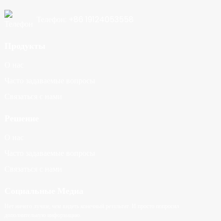
Телефон: +86 19124053558
Продукты
О нас
Часто задаваемые вопросы
Связаться с нами
Решение
О нас
Часто задаваемые вопросы
Связаться с нами
Социальные Медиа
Нет ничего лучше, чем видеть конечный результат. И просто попросил
дополнительную информацию.