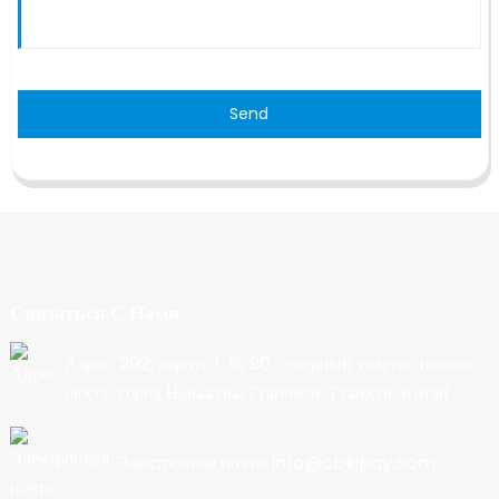
Send
Связаться С Нами
Адрес: 202, корпус 1, № 90, северный участок нового
шоссе, город Нанькунь, Гуанчжоу, Гуандун, Китай
Электронная почта: info@cbkjpay.com