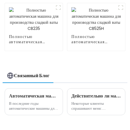
Полностью
Полностью
автоматическая
автоматическая
машина для
машина для
производства сладкой
производства сладкой
ваты CB235
ваты CB525H
Связанный Блог
Автоматическая машина для производства сладкой ваты, зарабатывающая деньги на рынке
Действительно ли машина по производству сладкой ваты высокодоходна и прибыльна?
В последние годы
Некоторые клиенты
автоматические машины для
спрашивают меня:
производства сладкой ваты
действительно ли машина для
стали выгодной
производства сладкой ваты
возможностью для бизнеса на
прибыльна и прибыльна?
рынке. Эта инновационная
Мой ответ на этот вопрос: