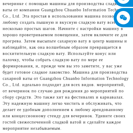
вечеринке с помощью машины для производства сладкой
ваты от компании Guangzhou Chuanbo Information Technology
Co., Ltd. Эта простая в использовании машина позволяет
любому создать пышную и вкусную сладкую вату всего за
несколько простых шагов. Начните с настройки машину в
хорошо проветриваемом помещении, затем включите ее для
прогрева. Затем высыпьте сахарную вату в центр машины и
наблюдайте, как она волшебным образом превращается в
восхитительную сладкую вату. Используйте конус или
палочку, чтобы собрать сладкую вату по мере ее
формирования, и, прежде чем вы это заметите, у вас уже
будет готовое сладкое лакомство. Машина для производства
сахарной ваты от Guangzhou Chuanbo Information Technology
Co., Ltd. идеально подходит для всех видов. мероприятий,
от вечеринок по случаю дня рождения до мероприятий по
сбору средств. Это также хит на фестивалях и карнавалах.
Эту надежную машину легко чистить и обслуживать, что
делает ее удобным дополнением к любому арендованному
или концессионному стенду для вечеринок. Удивите своих
гостей свежеспеченной сладкой ватой и сделайте каждое
мероприятие незабываемым.